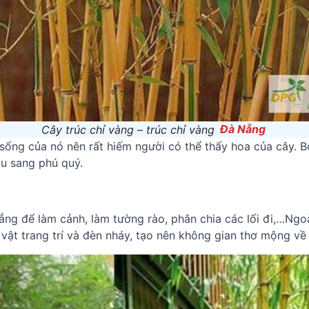
Cây trúc chỉ vàng – trúc chỉ vàng
Đà Nẵng
 sống của nó nên rất hiếm người có thể thấy hoa của cây. 
àu sang phú quý.
ẳng để làm cảnh, làm tường rào, phân chia các lối đi,…Ngo
vật trang trí và đèn nháy, tạo nên không gian thơ mộng về