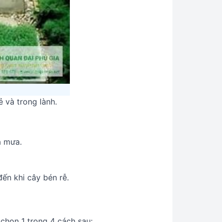
 và trong lành.
a mưa.
ến khi cây bén rễ.
chọn 1 trong 4 cách sau: