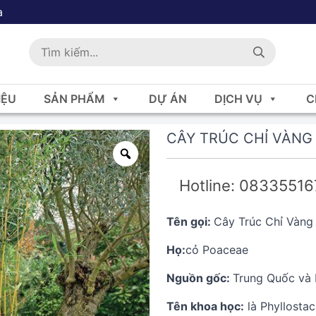
a
IỆU
SẢN PHẨM
DỰ ÁN
DỊCH VỤ
C
CÂY TRÚC CHỈ VÀNG
Hotline: 0833551
Tên gọi:
Cây Trúc Chỉ Vàng
Họ:
cỏ Poaceae
Nguồn gốc:
Trung Quốc và 
Tên khoa học:
là Phyllostac