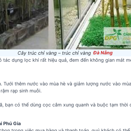
Cây trúc chỉ vàng – trúc chỉ vàng
Đà Nẵng
ó tác dụng lọc khí rất hiệu quả, đem đến không gian mát mẻ
ần. Tưới thêm nước vào mùa hè và giảm lượng nước vào mù
 rậm rạp sinh muỗi.
, bạn có thể dùng cọc cắm xung quanh và buộc tạm thời đ
i Phú Gia
chọn trong việc mua hàng và thanh toán, quý khách có thể 