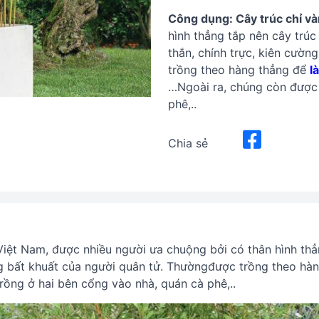
Công dụng: Cây trúc chỉ v
hình thẳng tắp nên cây trúc
thắn, chính trực, kiên cườ
trồng theo hàng thẳng để
l
…Ngoài ra, chúng còn được 
phê,..
Chia sẻ
 Việt Nam, được nhiều người ưa chuộng bởi có thân hình thẳ
ờng bất khuất của người quân tử. Thườngđược trồng theo hà
rồng ở hai bên cổng vào nhà, quán cà phê,..