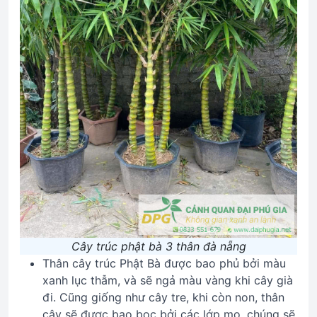
Cây trúc phật bà 3 thân đà nẵng
Thân cây trúc Phật Bà được bao phủ bởi màu
xanh lục thẫm, và sẽ ngả màu vàng khi cây già
đi. Cũng giống như cây tre, khi còn non, thân
cây sẽ được bao bọc bởi các lớp mo, chúng sẽ