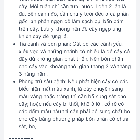
cây. Mỗi tuần chỉ cần tưới nước 1 đến 2 lần là
đủ. Bên cạnh đó, cần chú ý tưới đều ở cả phần
gốc lẫn phần ngọn để làm sạch bụi bẩn bám
trên cây. Lưu ý không nên để cây ngập úng
khiến cây dễ rụng lá.
Tỉa cành và bón phân: Cắt bỏ các cành yếu,
xiêu vẹo và những nhánh có nhiều lá để cây có
đầy đủ không gian phát triển. Nên bón phân
cho cây vào khoảng thời gian tháng 2 và tháng
3 hằng năm.
Phòng trừ sâu bệnh: Nếu phát hiện cây có các
biểu hiện mất màu xanh, lá cây chuyển sang
màu vàng hoặc trắng thì cần bổ sung sắt cho
cây; hoặc nếu cây bị thối, khô ở lõi, cổ rễ có
các đốm màu nâu thì cần phải bổ sung chất bo
cho cây bằng phương pháp bón phân có chứa
sắt, bo,…
– – – – – – – –