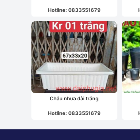
1679
Hotline: 0833551679
au lớn
Chậu nhựa dài trắng
1679
Hotline: 0833551679