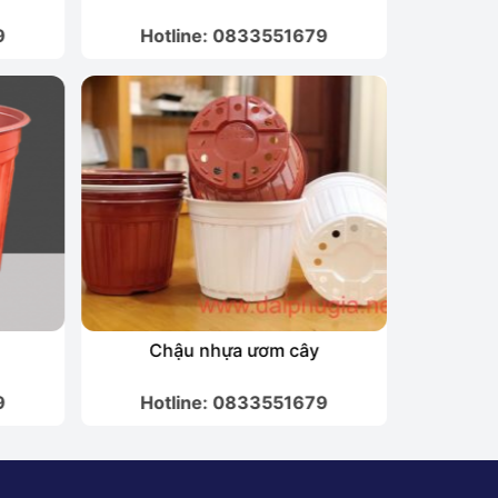
9
Hotline: 0833551679
Hot
Chậu nhựa ươm cây
Chậ
9
Hotline: 0833551679
Hot