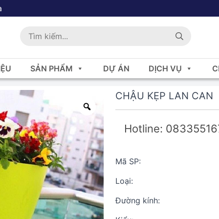
a
IỆU
SẢN PHẨM
DỰ ÁN
DỊCH VỤ
C
CHẬU KẸP LAN CAN
Hotline: 0833551
Mã SP:
Loại:
Đường kính: