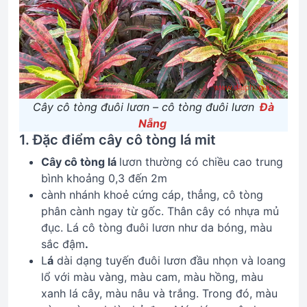
Cây cô tòng đuôi lươn – cô tòng đuôi lươn
Đà
Nẵng
1. Đặc điểm cây cô tòng lá mit
Cây cô tòng lá
lươn thường có chiều cao trung
bình khoảng 0,3 đến 2m
cành nhánh khoẻ cứng cáp, thẳng, cô tòng
phân cành ngay từ gốc. Thân cây có nhựa mủ
đục. Lá cô tòng đuôi lươn như da bóng, màu
sắc đậm
.
L
á
dài dạng tuyến đuôi lươn đầu nhọn và loang
lổ với màu vàng, màu cam, màu hồng, màu
xanh lá cây, màu nâu và trắng. Trong đó, màu