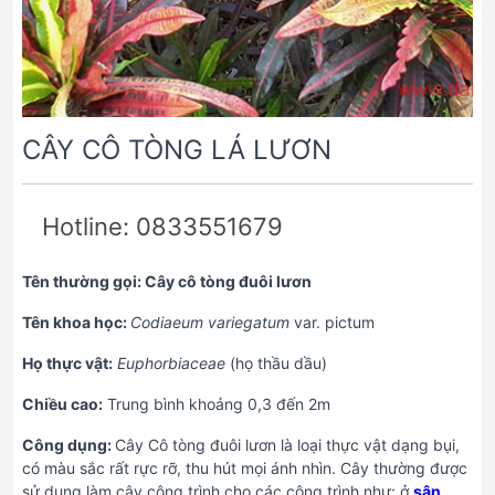
CÂY CÔ TÒNG LÁ LƯƠN
Hotline: 0833551679
Tên thường gọi: Cây cô tòng đuôi lươn
Tên khoa học:
Codiaeum variegatum
var. pictum
Họ thực vật:
Euphorbiaceae
(họ thầu dầu)
Chiều cao:
Trung bình khoảng 0,3 đến 2m
Công dụng:
Cây Cô tòng đuôi lươn là loại thực vật dạng bụi,
có màu sắc rất rực rỡ, thu hút mọi ánh nhìn. Cây thường được
sử dụng làm cây công trình cho các công trình như: ở
sân