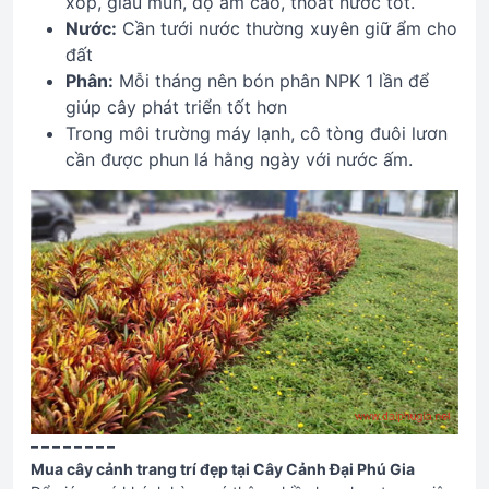
xốp, giàu mùn, độ ẩm cao, thoát nước tốt.
Nước:
Cần tưới nước thường xuyên giữ ẩm cho
đất
Phân:
Mỗi tháng nên bón phân NPK 1 lần để
giúp cây phát triển tốt hơn
Trong môi trường máy lạnh, cô tòng đuôi lươn
cần được phun lá hằng ngày với nước ấm.
– – – – – – – –
Mua cây cảnh trang trí đẹp tại Cây Cảnh Đại Phú Gia