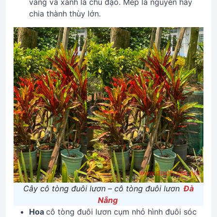
vàng và xanh là chủ đạo. Mép lá nguyên hay
chia thành thùy lớn.
Cây cô tòng đuôi lươn – cô tòng đuôi lươn
Đà
Nẵng
Hoa
cô tòng đuôi lươn cụm nhỏ hình đuôi sóc