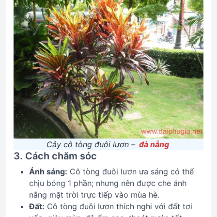
Cây cô tòng đuôi lươn –
đà nẵng
3. Cách chăm sóc
Ánh sáng:
Cô tòng đuôi lươn ưa sáng có thể
chịu bóng 1 phần; nhưng nên được che ánh
nắng mặt trời trực tiếp vào mùa hè.
Đất:
Cô tòng đuôi lươn thích nghi với đất tơi