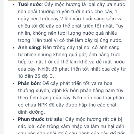
Tưới nước
: Cây mộc hương là loại cây ưa nước
nên phải thường xuyên tưới nước cho cây, 1
ngày nên tưới cây 2 lần vào buổi sáng sớm và
chiều tối để cây có thể phát triển tốt nhất. Tuy
nhiên, không nên tưới lượng nước quá nhiều
trong 1 lần tưới vì có thể làm cây bị úng nước.
Ánh sáng
: Nên trồng cây tại nơi có ánh sáng
tự nhiên nhưng không quá gắt, ánh nắng trực
tiếp từ mặt trời có thể làm khô và dễ mất nước
của cây. Nhiệt độ phát triển tốt nhất của cây từ
18 đến 25 độ C.
Phân bón
: Để cây phát triển tốt và ra hoa
thường xuyên, định kỳ bón phân hàng năm tùy
theo tình trạng của cây. Nên bón các loại phân
có chứa NPK để cây được hấp thụ các chất
dinh dưỡng.
Phun thuốc trừ sâu
: Cây mộc hương rất dễ bị
các loài côn trùng xâm nhập và làm hư hại đến
cây nên cần phải để ý sâu bệnh của cây để tiến