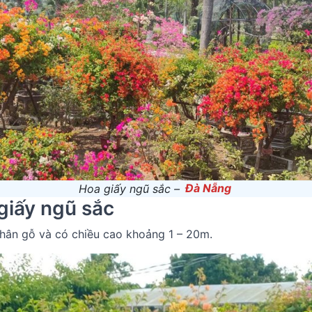
Hoa giấy ngũ sắc –
Đà Nẵng
giấy ngũ sắc
thân gỗ và có chiều cao khoảng 1 – 20m.