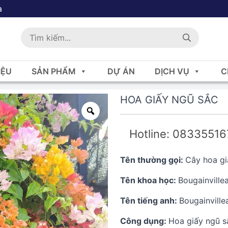
a
IỆU
SẢN PHẨM
DỰ ÁN
DỊCH VỤ
C
HOA GIẤY NGŨ SẮC
Hotline: 0833551
Tên thường gọi:
Cây hoa gi
Tên khoa học:
Bougainvillea
Tên tiếng anh:
Bougainville
Công dụng:
Hoa giấy ngũ s