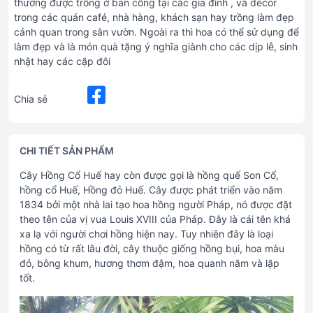
thường được trồng ở ban công tại các gia đình , và decor
trong các quán café, nhà hàng, khách sạn hay trồng làm đẹp
cảnh quan trong sân vườn. Ngoài ra thì hoa có thể sử dụng để
làm đẹp và là món quà tặng ý nghĩa giành cho các dịp lễ, sinh
nhật hay các cặp đôi
Chia sẻ
CHI TIẾT SẢN PHẨM
Cây Hồng Cổ Huế hay còn được gọi là hồng quế Son Cổ,
hồng cổ Huế, Hồng đỏ Huế. Cây được phát triển vào năm
1834 bởi một nhà lai tạo hoa hồng người Pháp, nó được đặt
theo tên của vị vua Louis XVIII của Pháp. Đây là cái tên khá
xa lạ với người chơi hồng hiện nay. Tuy nhiên đây là loại
hồng có từ rất lâu đời, cây thuộc giống hồng bụi, hoa màu
đỏ, bông khum, hương thơm đậm, hoa quanh năm và lặp
tốt.