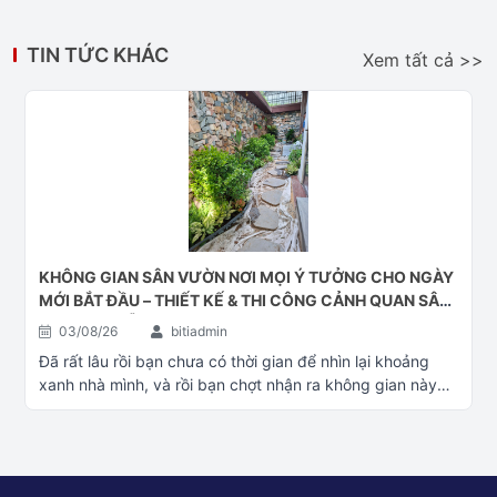
TIN TỨC KHÁC
Xem tất cả >>
KHÔNG GIAN SÂN VƯỜN NƠI MỌI Ý TƯỞNG CHO NGÀY
MỚI BẮT ĐẦU – THIẾT KẾ & THI CÔNG CẢNH QUAN SÂN
VƯỜN ĐÀ NẴNG
03/08/26
bitiadmin
Đã rất lâu rồi bạn chưa có thời gian để nhìn lại khoảng
xanh nhà mình, và rồi bạn chợt nhận ra không gian này
đã quá cũ. Bạn băn khoăn không biết có nên đổi mới
không và đổi mới thì bắt đầu từ đâu. Hãy liên hệ với Cây
cảnh Đại Phú Gia, chũng tôi sẽ cũng bạn kiến tạo lại
không gian mới phù hợp với mọi tiêu chuẩn của bạn Làm