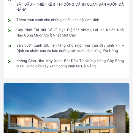
BẮT ĐẦU – THIẾT KẾ & THI CÔNG CẢNH QUAN SÂN VƯỜN ĐÀ
NẴNG
Thêm chút xanh cho những chiếc căn hộ xinh xinh
Cây Phát Tài Núi Có Gì Đặc Biệt??? Những Lợi Ích Khiến Nhà
Nào Cũng Muốn Có Ít Nhất Một Cây
Sân vườn xanh tốt, nền tảng cho ngôi nhà tràn đầy sinh khí –
Dịch vụ chăm sóc và bảo dưỡng sân vườn định kì tại Đà Nẵng
Không Gian Nhà Máy Xanh Bắt Đầu Từ Những Hàng Cây Bóng
Mát- Cung cấp cây xanh công trình tại Đà Nẵng