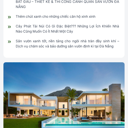
BẮT ĐẦU – THIẾT KẾ & THI CÔNG CẢNH QUAN SÂN VƯỜN ĐÀ
NẴNG
Thêm chút xanh cho những chiếc căn hộ xinh xinh
Cây Phát Tài Núi Có Gì Đặc Biệt??? Những Lợi Ích Khiến Nhà
Nào Cũng Muốn Có Ít Nhất Một Cây
Sân vườn xanh tốt, nền tảng cho ngôi nhà tràn đầy sinh khí –
Dịch vụ chăm sóc và bảo dưỡng sân vườn định kì tại Đà Nẵng