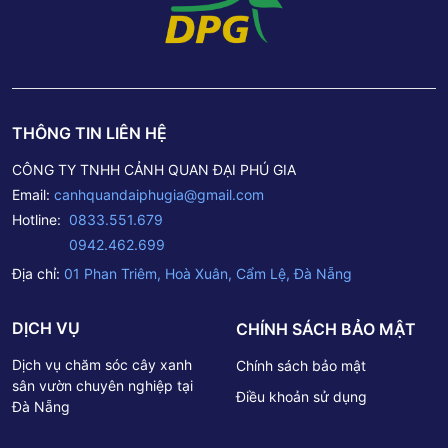
tiếp cửa hàng tại: Số 1 Phan Triêm – P. Hòa Xuân – Q.
Cẩm Lệ – TP. Đà Nẵng. Liên hệ báo giá qua Email:
canhquandaiphugia@gmail.com– – – – – – – –Thông tin
Công ty TNHH Cảnh Quan Đại Phú GiaTrụ sở chính: Số 1
Phan Triêm – P. Hòa Xuân – Q. Cẩm Lệ – TP. Đà
Nẵng.Hotline: 0833 551 679 – 0942 462 699Email:
THÔNG TIN LIÊN HỆ
canhquandaiphugia@gmail.com
CÔNG TY TNHH CẢNH QUAN ĐẠI PHÚ GIA
Email:
canhquandaiphugia@gmail.com
Hotline:
0833.551.679
0942.462.699
Địa chỉ:
01 Phan Triêm, Hoà Xuân, Cẩm Lệ, Đà Nẵng
DỊCH VỤ
CHÍNH SÁCH BẢO MẬT
Dịch vụ chăm sóc cây xanh
Chính sách bảo mật
sân vườn chuyên nghiệp tại
Điều khoản sử dụng
Đà Nẵng