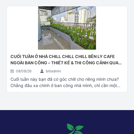
CUỐI TUẦN Ở NHÀ CHILL CHILL CHILL BÊN LY CAFE
NGOÀI BAN CÔNG – THIẾT KẾ & THI CÔNG CẢNH QUAN
BAN CÔNG TẠI ĐÀ NẴNG
08/08/26
bitiadmin
Cuối tuần này bạn đã có góc chill cho riêng mình chưa?
Chẳng đâu xa chính ở ban công nhà mình, chỉ cần một
góc xanh thêm ly cafe là đủ để thư giãn rồi Thiết kế và thi
công cảnh quan xanh Đà Nẵng – – – – – – –Tư Vấn – Thiết
Kế – Thi Công cảnh quan cây xanhĐể giúp quý khách
hàng được tư vấn rõ hơn, quý khách có thể chọn liên hệ 1
trong 4 cách sau: Tư vấn thêm về cây xanh công trình:
Fanpage Cây Cảnh Đại Phú Gia Liên hệ
PHONE/ZALO: 0833 551 679 – 0942 462 699 Đến trực