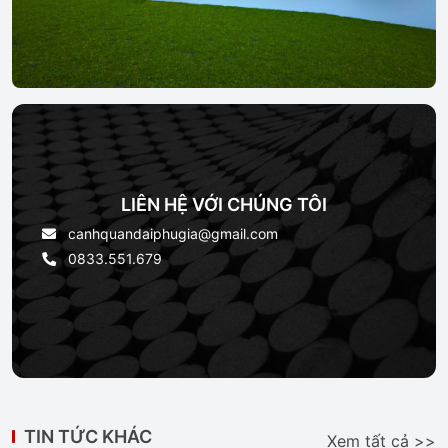
LIÊN HỆ VỚI CHÚNG TÔI
canhquandaiphugia@gmail.com
0833.551.679
TIN TỨC KHÁC
Xem tất cả >>