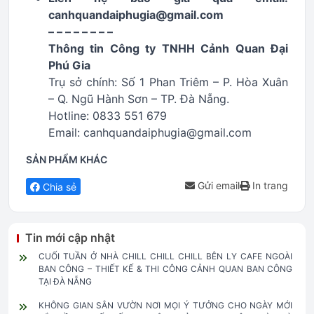
canhquandaiphugia@gmail.com
– – – – – – – –
Thông tin Công ty TNHH Cảnh Quan Đại
Phú Gia
Trụ sở chính: Số 1 Phan Triêm – P. Hòa Xuân
– Q. Ngũ Hành Sơn – TP. Đà Nẵng.
Hotline: 0833 551 679
Email: canhquandaiphugia@gmail.com
SẢN PHẨM KHÁC
Gửi email
In trang
Chia sẻ
Tin mới cập nhật
CUỐI TUẦN Ở NHÀ CHILL CHILL CHILL BÊN LY CAFE NGOÀI
BAN CÔNG – THIẾT KẾ & THI CÔNG CẢNH QUAN BAN CÔNG
TẠI ĐÀ NẴNG
KHÔNG GIAN SÂN VƯỜN NƠI MỌI Ý TƯỞNG CHO NGÀY MỚI