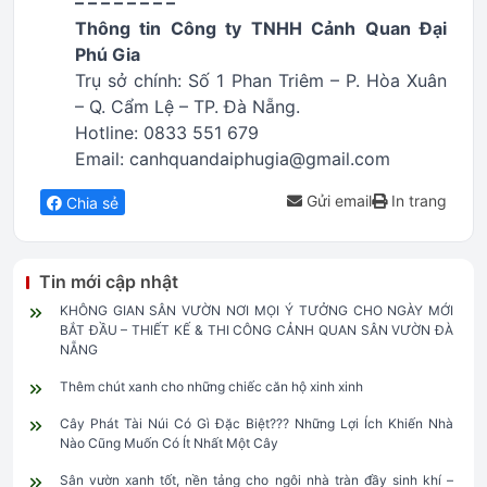
– – – – – – – –
Thông tin Công ty TNHH Cảnh Quan Đại
Phú Gia
Trụ sở chính: Số 1 Phan Triêm – P. Hòa Xuân
– Q. Cẩm Lệ – TP. Đà Nẵng.
Hotline: 0833 551 679
Email: canhquandaiphugia@gmail.com
Gửi email
In trang
Chia sẻ
Tin mới cập nhật
KHÔNG GIAN SÂN VƯỜN NƠI MỌI Ý TƯỞNG CHO NGÀY MỚI
BẮT ĐẦU – THIẾT KẾ & THI CÔNG CẢNH QUAN SÂN VƯỜN ĐÀ
NẴNG
Thêm chút xanh cho những chiếc căn hộ xinh xinh
Cây Phát Tài Núi Có Gì Đặc Biệt??? Những Lợi Ích Khiến Nhà
Nào Cũng Muốn Có Ít Nhất Một Cây
Sân vườn xanh tốt, nền tảng cho ngôi nhà tràn đầy sinh khí –