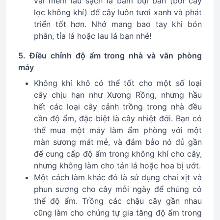
vải mềm lau sạch lá bám bụi bẩn (bởi cây
lọc không khí) để cây luôn tươi xanh và phát
triển tốt hơn. Nhớ mang bao tay khi bón
phân, tỉa lá hoặc lau lá bạn nhé!
5. Điều chỉnh độ ẩm trong nhà và văn phòng
máy
Không khí khô có thể tốt cho một số loại
cây chịu hạn như Xương Rồng, nhưng hầu
hết các loại cây cảnh trồng trong nhà đều
cần độ ẩm, đặc biệt là cây nhiệt đới. Bạn có
thể mua một máy làm ẩm phòng với một
màn sương mát mẻ, và đảm bảo nó đủ gần
để cung cấp độ ẩm trong không khí cho cây,
nhưng không làm cho tán lá hoặc hoa bị ướt.
Một cách làm khác đó là sử dụng chai xịt và
phun sương cho cây mỗi ngày để chúng có
thể độ ẩm. Trồng các chậu cây gần nhau
cũng làm cho chúng tự gia tăng độ ẩm trong