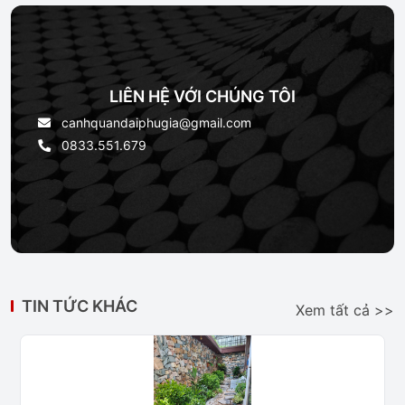
LIÊN HỆ VỚI CHÚNG TÔI
canhquandaiphugia@gmail.com
0833.551.679
TIN TỨC KHÁC
Xem tất cả >>