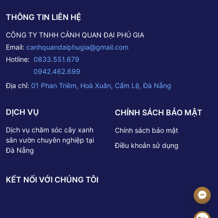
699 Đến trực tiếp cửa hàng tại: Số 1 Phan Triêm – P. Hòa
THÔNG TIN LIÊN HỆ
Xuân – Q. Cẩm Lệ – TP. Đà Nẵng. Liên hệ báo giá qua
Email: canhquandaiphugia@gmail.com– – – – – – – –Thông
CÔNG TY TNHH CẢNH QUAN ĐẠI PHÚ GIA
tin Công ty TNHH Cảnh Quan Đại Phú GiaTrụ sở chính: Số
Email:
canhquandaiphugia@gmail.com
1 Phan Triêm – P. Hòa Xuân – Q. Cẩm Lệ – TP. Đà
Nẵng.Hotline: 0833 551 679 – 0942 462 699Email:
Hotline:
0833.551.679
canhquandaiphugia@gmail.com -
0942.462.699
Địa chỉ:
01 Phan Triêm, Hoà Xuân, Cẩm Lệ, Đà Nẵng
DỊCH VỤ
CHÍNH SÁCH BẢO MẬT
Dịch vụ chăm sóc cây xanh
Chính sách bảo mật
sân vườn chuyên nghiệp tại
Điều khoản sử dụng
Đà Nẵng
KẾT NỐI VỚI CHÚNG TÔI