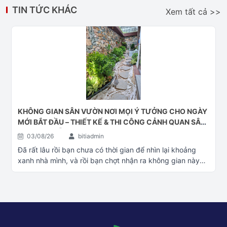
TIN TỨC KHÁC
Xem tất cả >>
KHÔNG GIAN SÂN VƯỜN NƠI MỌI Ý TƯỞNG CHO NGÀY
MỚI BẮT ĐẦU – THIẾT KẾ & THI CÔNG CẢNH QUAN SÂN
VƯỜN ĐÀ NẴNG
03/08/26
bitiadmin
Đã rất lâu rồi bạn chưa có thời gian để nhìn lại khoảng
xanh nhà mình, và rồi bạn chợt nhận ra không gian này
đã quá cũ. Bạn băn khoăn không biết có nên đổi mới
không và đổi mới thì bắt đầu từ đâu. Hãy liên hệ với Cây
cảnh Đại Phú Gia, chũng tôi sẽ cũng bạn kiến tạo lại
không gian mới phù hợp với mọi tiêu chuẩn của bạn Làm
mới không gian xanh nhà bạn - Thiết kế & thi công cảnh
quan xnah Đà Nẵng Cây xanh Đà Nẵng Thiết kế & thi