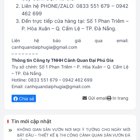
Liên hệ PHONE/ZALO: 0833 551 679 – 0942
462 699
Đến trực tiếp cửa hàng tại: Số 1 Phan Triêm –
P. Hòa Xuân – Q. Cẩm Lệ – TP. Đà Nẵng.
Liên hệ báo giá qua email:
canhquandaiphugia@gmail.com
– – – – – – – –
Thông tin Công ty TNHH Cảnh Quan Đại Phú Gia
Trụ sở chính: Số 1 Phan Triêm – P. Hòa Xuân – Q. Cẩm Lệ
– TP. Đà Nẵng.
Hotline: 0833 551 679 – 0942 462 699
Email: canhquandaiphugia@gmail.com
Gửi email
In trang
Chia sẻ
Tin mới cập nhật
KHÔNG GIAN SÂN VƯỜN NƠI MỌI Ý TƯỞNG CHO NGÀY MỚI
BẮT ĐẦU – THIẾT KẾ & THI CÔNG CẢNH QUAN SÂN VƯỜN ĐÀ