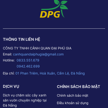
công cảnh quan sân vườn Đà Nẵng Cảnh quan xanh Đà
Nẵng – – – – – – –Tư Vấn – Thiết Kế – Thi Công cảnh quan
cây xanhĐể giúp quý khách hàng được tư vấn rõ hơn,
quý khách có thể chọn liên hệ 1 trong 4 cách sau: Tư vấn
thêm về cây xanh công trình: Fanpage Cây Cảnh Đại Phú
Gia Liên hệ PHONE/ZALO: 0833 551 679 – 0942 462
699 Đến trực tiếp cửa hàng tại: Số 1 Phan Triêm – P. Hòa
THÔNG TIN LIÊN HỆ
Xuân – Q. Cẩm Lệ – TP. Đà Nẵng. Liên hệ báo giá qua
Email: canhquandaiphugia@gmail.com– – – – – – – –Thông
CÔNG TY TNHH CẢNH QUAN ĐẠI PHÚ GIA
tin Công ty TNHH Cảnh Quan Đại Phú GiaTrụ sở chính: Số
Email:
canhquandaiphugia@gmail.com
1 Phan Triêm – P. Hòa Xuân – Q. Cẩm Lệ – TP. Đà
Nẵng.Hotline: 0833 551 679 – 0942 462 699Email:
Hotline:
0833.551.679
canhquandaiphugia@gmail.com -
0942.462.699
Địa chỉ:
01 Phan Triêm, Hoà Xuân, Cẩm Lệ, Đà Nẵng
DỊCH VỤ
CHÍNH SÁCH BẢO MẬT
Dịch vụ chăm sóc cây xanh
Chính sách bảo mật
sân vườn chuyên nghiệp tại
Điều khoản sử dụng
Đà Nẵng