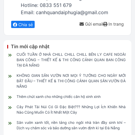
Hotline: 0833 551 679
Email: canhquandaiphugia@gmail.com
Gửi email
In trang
Chia sẻ
Tin mới cập nhật
CUỐI TUẦN Ở NHÀ CHILL CHILL CHILL BÊN LY CAFE NGOÀI
BAN CÔNG – THIẾT KẾ & THI CÔNG CẢNH QUAN BAN CÔNG
TẠI ĐÀ NẴNG
KHÔNG GIAN SÂN VƯỜN NƠI MỌI Ý TƯỞNG CHO NGÀY MỚI
BẮT ĐẦU – THIẾT KẾ & THI CÔNG CẢNH QUAN SÂN VƯỜN ĐÀ
NẴNG
Thêm chút xanh cho những chiếc căn hộ xinh xinh
Cây Phát Tài Núi Có Gì Đặc Biệt??? Những Lợi Ích Khiến Nhà
Nào Cũng Muốn Có Ít Nhất Một Cây
Sân vườn xanh tốt, nền tảng cho ngôi nhà tràn đầy sinh khí –
Dịch vụ chăm sóc và bảo dưỡng sân vườn định kì tại Đà Nẵng