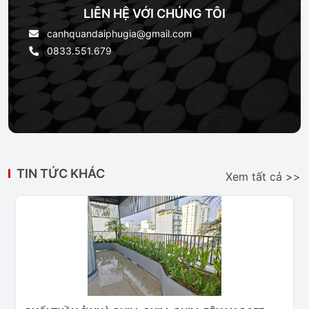
LIÊN HỆ VỚI CHÚNG TÔI
canhquandaiphugia@gmail.com
0833.551.679
TIN TỨC KHÁC
Xem tất cả >>