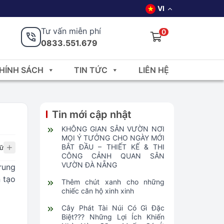
VI
Tư vấn miễn phí
0
0833.551.679
HÍNH SÁCH
TIN TỨC
LIÊN HỆ
Tin mới cập nhật
KHÔNG GIAN SÂN VƯỜN NƠI
MỌI Ý TƯỞNG CHO NGÀY MỚI
BẮT ĐẦU – THIẾT KẾ & THI
ữ
CÔNG CẢNH QUAN SÂN
VƯỜN ĐÀ NẴNG
rung
 tạo
Thêm chút xanh cho những
chiếc căn hộ xinh xinh
Cây Phát Tài Núi Có Gì Đặc
Biệt??? Những Lợi Ích Khiến