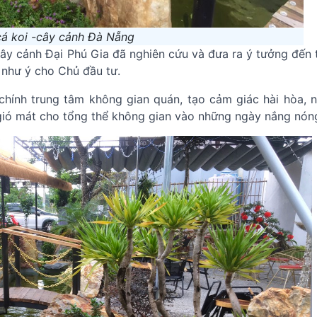
á koi -cây cảnh Đà Nẵng
ây cảnh Đại Phú Gia đã nghiên cứu và đưa ra ý tưởng đến t
như ý cho Chủ đầu tư.
chính trung tâm không gian quán, tạo cảm giác hài hòa, n
 gió mát cho tổng thể không gian vào những ngày nắng nón