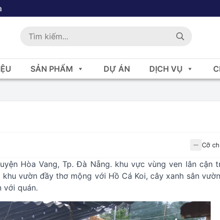
a
IỆU
SẢN PHẨM
DỰ ÁN
DỊCH VỤ
C
Cỡ ch
uyện Hòa Vang, Tp. Đà Nẵng. khu vực vùng ven lân cận t
 khu vườn đầy thơ mộng với Hồ Cá Koi, cây xanh sân vườn
 với quán.