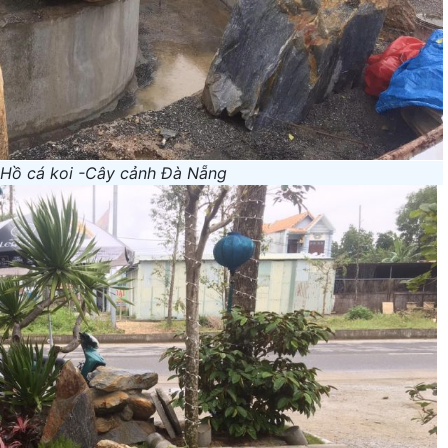
 Hồ cá koi -Cây cảnh Đà Nẵng