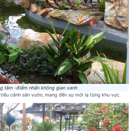
ng tâm -điểm nhấn không gian xanh
 tiểu cảnh sân vườn, mang đến sự mới lạ từng khu vực.