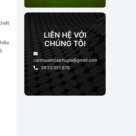
hiết
LIÊN HỆ VỚI
CHÚNG TÔI
hiều
g.
canhquandaiphugia@gmail.com
0833.551.679