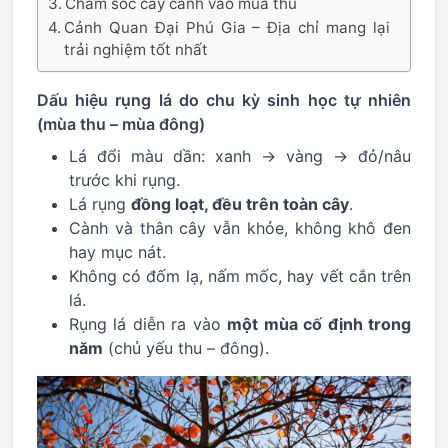
Chăm sóc cây cảnh vào mùa thu
Cảnh Quan Đại Phú Gia – Địa chỉ mang lại
trải nghiệm tốt nhất
Dấu hiệu rụng lá do chu kỳ sinh học tự nhiên
(mùa thu – mùa đông)
Lá đổi màu dần: xanh → vàng → đỏ/nâu
trước khi rụng.
Lá rụng
đồng loạt, đều trên toàn cây
.
Cành và thân cây vẫn khỏe, không khô đen
hay mục nát.
Không có đốm lạ, nấm mốc, hay vết cắn trên
lá.
Rụng lá diễn ra vào
một mùa cố định trong
năm
(chủ yếu thu – đông).