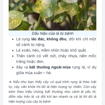
Dấu hiệu của lá bị bệnh
Lá rụng
lác đác, không đều
, đôi khi chỉ một
số cành bị nặng.
Lá xoăn, héo, mềm nhũn hoặc khô quắt.
Thân cành có vết nứt, chảy nhựa, nấm mốc
trắng hoặc đen.
Xảy ra
bất thường ngoài mùa
rụng lá, ví dụ
giữa mùa xuân – hè.
=>
Nếu như bạn thấy cây có quá trình rụng lá theo trật
tự, cây vẫn khỏe thì đó là hiện tượng tự nhiên. Còn cây
kèm theo triệu chứng bất thường như cành lá yếu ớt,
đốm nâu trên lá và đôi khi lan nhanh ra cả lá thì đó là
hiện tượng của cây bị bệnh