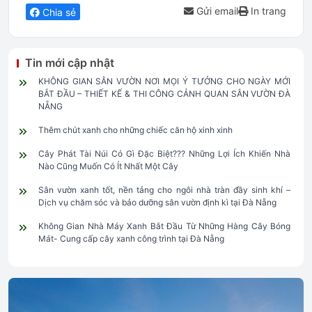
Gửi email
In trang
Chia sẻ
Tin mới cập nhật
KHÔNG GIAN SÂN VƯỜN NƠI MỌI Ý TƯỞNG CHO NGÀY MỚI
BẮT ĐẦU – THIẾT KẾ & THI CÔNG CẢNH QUAN SÂN VƯỜN ĐÀ
NẴNG
Thêm chút xanh cho những chiếc căn hộ xinh xinh
Cây Phát Tài Núi Có Gì Đặc Biệt??? Những Lợi Ích Khiến Nhà
Nào Cũng Muốn Có Ít Nhất Một Cây
Sân vườn xanh tốt, nền tảng cho ngôi nhà tràn đầy sinh khí –
Dịch vụ chăm sóc và bảo dưỡng sân vườn định kì tại Đà Nẵng
Không Gian Nhà Máy Xanh Bắt Đầu Từ Những Hàng Cây Bóng
Mát- Cung cấp cây xanh công trình tại Đà Nẵng