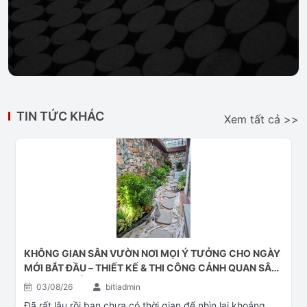
TIN TỨC KHÁC
Xem tất cả >>
KHÔNG GIAN SÂN VƯỜN NƠI MỌI Ý TƯỞNG CHO NGÀY
MỚI BẮT ĐẦU – THIẾT KẾ & THI CÔNG CẢNH QUAN SÂN
VƯỜN ĐÀ NẴNG
03/08/26
bitiadmin
Đã rất lâu rồi bạn chưa có thời gian để nhìn lại khoảng