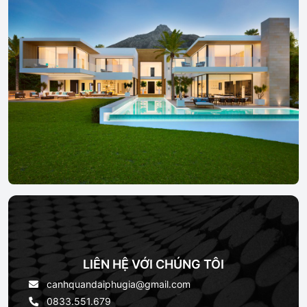
LIÊN HỆ VỚI CHÚNG TÔI
canhquandaiphugia@gmail.com
0833.551.679