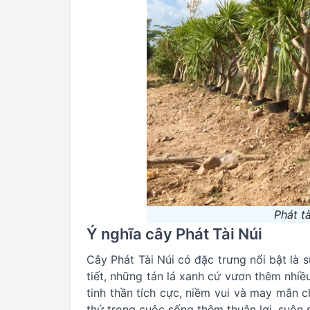
Phát t
Ý nghĩa cây Phát Tài Núi
Cây Phát Tài Núi có đặc trưng nổi bật là 
tiết, những tán lá xanh cứ vươn thêm nhiề
tinh thần tích cực, niềm vui và may mắn c
thứ trong cuộc sống thêm thuận lợi, suôn s