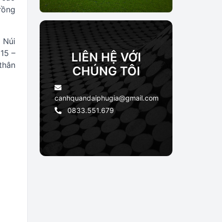
rồng
 Núi
 15 –
LIÊN HỆ VỚI
thân
CHÚNG TÔI
canhquandaiphugia@gmail.com
0833.551.679