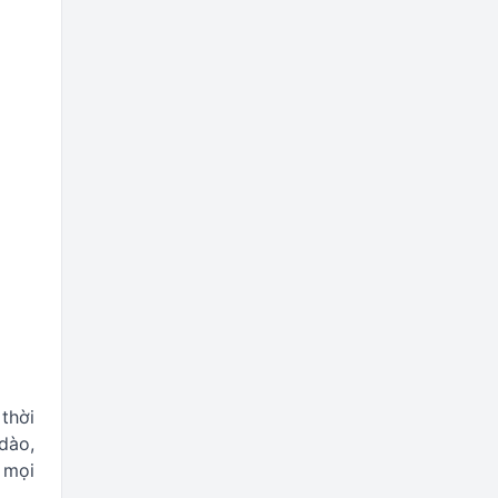
 thời
 dào,
 mọi