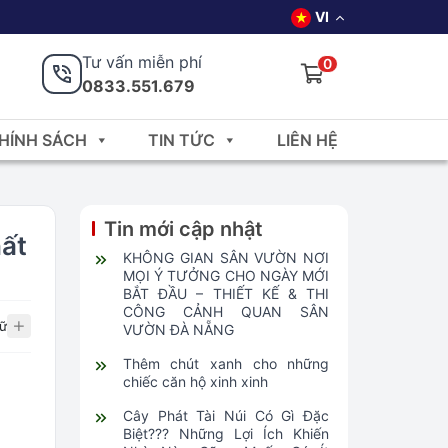
VI
Tư vấn miễn phí
0
0833.551.679
HÍNH SÁCH
TIN TỨC
LIÊN HỆ
Tin mới cập nhật
hất
KHÔNG GIAN SÂN VƯỜN NƠI
MỌI Ý TƯỞNG CHO NGÀY MỚI
BẮT ĐẦU – THIẾT KẾ & THI
CÔNG CẢNH QUAN SÂN
ữ
VƯỜN ĐÀ NẴNG
Thêm chút xanh cho những
chiếc căn hộ xinh xinh
Cây Phát Tài Núi Có Gì Đặc
Biệt??? Những Lợi Ích Khiến