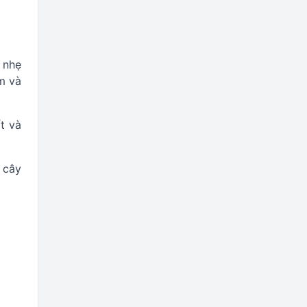
 nhẹ
m và
t và
 cây