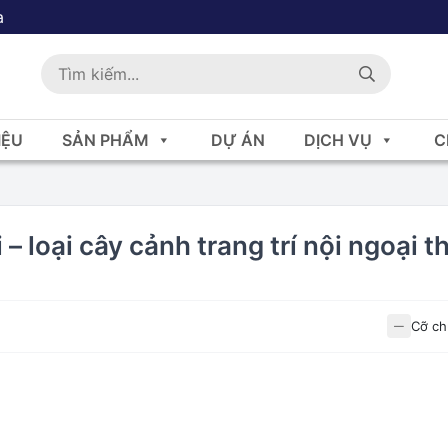
a
IỆU
SẢN PHẨM
DỰ ÁN
DỊCH VỤ
C
 – loại cây cảnh trang trí nội ngoại t
Cỡ ch