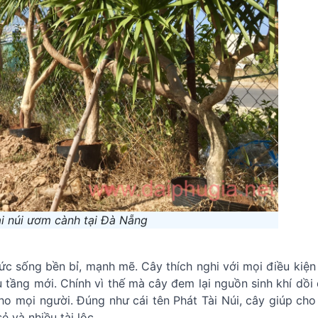
ài núi ươm cành tại Đà Nẵng
sức sống bền bỉ, mạnh mẽ. Cây thích nghi với mọi điều kiện
u tầng mới. Chính vì thế mà cây đem lại nguồn sinh khí dồi
ho mọi người. Đúng như cái tên Phát Tài Núi, cây giúp cho
ẻ và nhiều tài lộc.