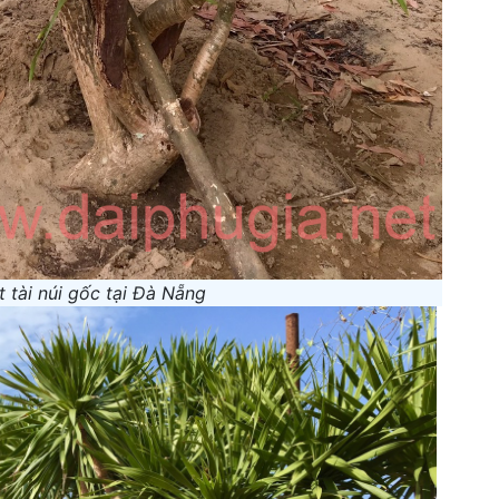
t tài núi gốc tại Đà Nẵng