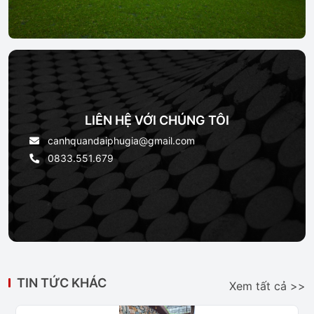
LIÊN HỆ VỚI CHÚNG TÔI
canhquandaiphugia@gmail.com
0833.551.679
TIN TỨC KHÁC
Xem tất cả >>