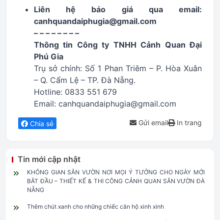
Liên hệ báo giá qua email:
canhquandaiphugia@gmail.com
– – – – – – – –
Thông tin Công ty TNHH Cảnh Quan Đại
Phú Gia
Trụ sở chính: Số 1 Phan Triêm – P. Hòa Xuân
– Q. Cẩm Lệ – TP. Đà Nẵng.
Hotline: 0833 551 679
Email: canhquandaiphugia@gmail.com
Gửi email
In trang
Chia sẻ
Tin mới cập nhật
KHÔNG GIAN SÂN VƯỜN NƠI MỌI Ý TƯỞNG CHO NGÀY MỚI
BẮT ĐẦU – THIẾT KẾ & THI CÔNG CẢNH QUAN SÂN VƯỜN ĐÀ
NẴNG
Thêm chút xanh cho những chiếc căn hộ xinh xinh