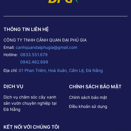
quý khách có thể chọn liên hệ 1 trong 4 cách sau: Tư vấn
thêm về cây xanh công trình: Fanpage Cây Cảnh Đại Phú
Gia Liên hệ PHONE/ZALO: 0833 551 679 – 0942 462
699 Đến trực tiếp cửa hàng tại: Số 1 Phan Triêm – P. Hòa
THÔNG TIN LIÊN HỆ
Xuân – Q. Cẩm Lệ – TP. Đà Nẵng. Liên hệ báo giá qua
Email: canhquandaiphugia@gmail.com– – – – – – – –Thông
CÔNG TY TNHH CẢNH QUAN ĐẠI PHÚ GIA
tin Công ty TNHH Cảnh Quan Đại Phú GiaTrụ sở chính: Số
Email:
canhquandaiphugia@gmail.com
1 Phan Triêm – P. Hòa Xuân – Q. Cẩm Lệ – TP. Đà
Nẵng.Hotline: 0833 551 679 – 0942 462 699Email:
Hotline:
0833.551.679
canhquandaiphugia@gmail.com -
0942.462.699
Địa chỉ:
01 Phan Triêm, Hoà Xuân, Cẩm Lệ, Đà Nẵng
DỊCH VỤ
CHÍNH SÁCH BẢO MẬT
Dịch vụ chăm sóc cây xanh
Chính sách bảo mật
sân vườn chuyên nghiệp tại
Điều khoản sử dụng
Đà Nẵng
KẾT NỐI VỚI CHÚNG TÔI