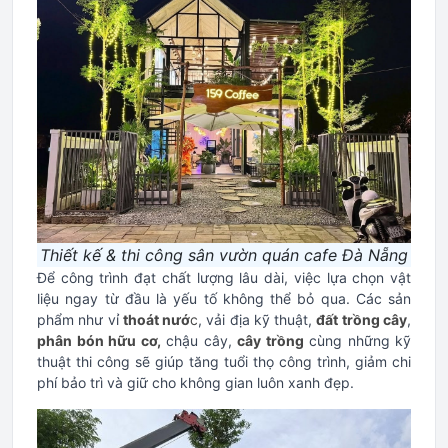
Thiết kế & thi công sân vườn quán cafe Đà Nẵng
Để công trình đạt chất lượng lâu dài, việc lựa chọn vật
liệu ngay từ đầu là yếu tố không thể bỏ qua. Các sản
phẩm như vỉ
thoát nướ
c
, vải địa kỹ thuật,
đất trồng cây
,
phân bón hữu cơ,
chậu cây,
cây trồng
cùng những kỹ
thuật thi công sẽ giúp tăng tuổi thọ công trình, giảm chi
phí bảo trì và giữ cho không gian luôn xanh đẹp.