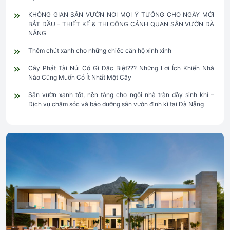
KHÔNG GIAN SÂN VƯỜN NƠI MỌI Ý TƯỞNG CHO NGÀY MỚI
BẮT ĐẦU – THIẾT KẾ & THI CÔNG CẢNH QUAN SÂN VƯỜN ĐÀ
NẴNG
Thêm chút xanh cho những chiếc căn hộ xinh xinh
Cây Phát Tài Núi Có Gì Đặc Biệt??? Những Lợi Ích Khiến Nhà
Nào Cũng Muốn Có Ít Nhất Một Cây
Sân vườn xanh tốt, nền tảng cho ngôi nhà tràn đầy sinh khí –
Dịch vụ chăm sóc và bảo dưỡng sân vườn định kì tại Đà Nẵng