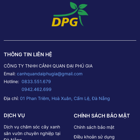
Fanpage Cây Cảnh Đại Phú Gia Liên hệ
PHONE/ZALO: 0833 551 679 – 0942 462 699 Đến trực
tiếp cửa hàng tại: Số 1 Phan Triêm – P. Hòa Xuân – Q.
Cẩm Lệ – TP. Đà Nẵng. Liên hệ báo giá qua Email:
canhquandaiphugia@gmail.com– – – – – – – –Thông tin
Công ty TNHH Cảnh Quan Đại Phú GiaTrụ sở chính: Số 1
Phan Triêm – P. Hòa Xuân – Q. Cẩm Lệ – TP. Đà
Nẵng.Hotline: 0833 551 679 – 0942 462 699Email:
THÔNG TIN LIÊN HỆ
canhquandaiphugia@gmail.com
CÔNG TY TNHH CẢNH QUAN ĐẠI PHÚ GIA
Email:
canhquandaiphugia@gmail.com
Hotline:
0833.551.679
0942.462.699
Địa chỉ:
01 Phan Triêm, Hoà Xuân, Cẩm Lệ, Đà Nẵng
DỊCH VỤ
CHÍNH SÁCH BẢO MẬT
Dịch vụ chăm sóc cây xanh
Chính sách bảo mật
sân vườn chuyên nghiệp tại
Điều khoản sử dụng
Đà Nẵng