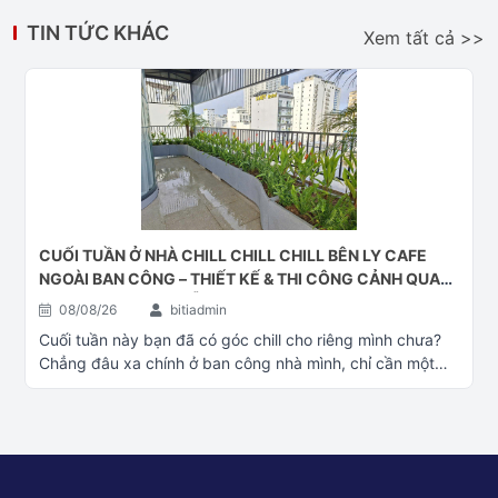
TIN TỨC KHÁC
Xem tất cả >>
CUỐI TUẦN Ở NHÀ CHILL CHILL CHILL BÊN LY CAFE
NGOÀI BAN CÔNG – THIẾT KẾ & THI CÔNG CẢNH QUAN
BAN CÔNG TẠI ĐÀ NẴNG
08/08/26
bitiadmin
Cuối tuần này bạn đã có góc chill cho riêng mình chưa?
Chẳng đâu xa chính ở ban công nhà mình, chỉ cần một
góc xanh thêm ly cafe là đủ để thư giãn rồi Thiết kế và thi
công cảnh quan xanh Đà Nẵng – – – – – – –Tư Vấn – Thiết
Kế – Thi Công cảnh quan cây xanhĐể giúp quý khách
hàng được tư vấn rõ hơn, quý khách có thể chọn liên hệ 1
trong 4 cách sau: Tư vấn thêm về cây xanh công trình: