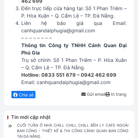
462 699
Đến trực tiếp cửa hàng tại: Số 1 Phan Triêm –
P. Hòa Xuân – Q. Cẩm Lệ – TP. Đà Nẵng.
Liên hệ báo giá qua Email:
canhquandaiphugia@gmail.com
– – – – – – – –
Thông tin Công ty TNHH Cảnh Quan Đại
Phú Gia
Trụ sở chính: Số 1 Phan Triêm – P. Hòa Xuân
– Q. Cẩm Lệ – TP. Đà Nẵng.
Hotline: 0833 551 679 – 0942 462 699
Email: canhquandaiphugia@gmail.com
Gửi email
In trang
Chia sẻ
Tin mới cập nhật
CUỐI TUẦN Ở NHÀ CHILL CHILL CHILL BÊN LY CAFE NGOÀI
BAN CÔNG – THIẾT KẾ & THI CÔNG CẢNH QUAN BAN CÔNG
TẠI ĐÀ NẴNG