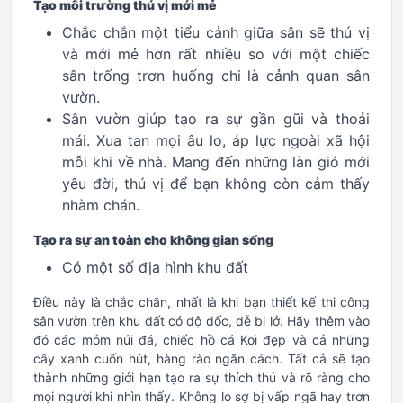
Tạo môi trường thú vị mới mẻ
Chắc chắn một tiểu cảnh giữa sân sẽ thú vị
và mới mẻ hơn rất nhiều so với một chiếc
sân trống trơn huống chi là cảnh quan sân
vườn.
Sân vườn giúp tạo ra sự gần gũi và thoải
mái. Xua tan mọi âu lo, áp lực ngoài xã hội
mỗi khi về nhà. Mang đến những làn gió mới
yêu đời, thú vị để bạn không còn cảm thấy
nhàm chán.
Tạo ra sự an toàn cho không gian sống
Có một số địa hình khu đất
Điều này là chắc chắn, nhất là khi bạn thiết kế thi công
sân vườn trên khu đất có độ dốc, dễ bị lở. Hãy thêm vào
đó các mỏm núi đá, chiếc hồ cá Koi đẹp và cả những
cây xanh cuốn hút, hàng rào ngăn cách. Tất cả sẽ tạo
thành những giới hạn tạo ra sự thích thú và rõ ràng cho
mọi người khi nhìn thấy. Không lo sợ bị vấp ngã hay trơn