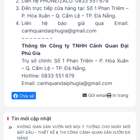
Liên hệ PHONE/ZALO: 0833 551 679
Đến trực tiếp cửa hàng tại: Số 1 Phan Triêm –
P. Hòa Xuân – Q. Cẩm Lệ – TP. Đà Nẵng.
Liên hệ báo giá qua Email:
canhquandaiphugia@gmail.com
– – – – – – – –
Thông tin Công ty TNHH Cảnh Quan Đại
Phú Gia
Trụ sở chính: Số 1 Phan Triêm – P. Hòa Xuân
– Q. Cẩm Lệ – TP. Đà Nẵng.
Hotline: 0833 551 679
Email: canhquandaiphugia@gmail.com
Gửi email
In trang
Chia sẻ
Tin mới cập nhật
KHÔNG GIAN SÂN VƯỜN NƠI MỌI Ý TƯỞNG CHO NGÀY MỚI
BẮT ĐẦU – THIẾT KẾ & THI CÔNG CẢNH QUAN SÂN VƯỜN ĐÀ
NẴNG