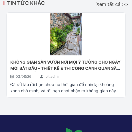
TIN TỨC KHÁC
Xem tất cả >>
KHÔNG GIAN SÂN VƯỜN NƠI MỌI Ý TƯỞNG CHO NGÀY
MỚI BẮT ĐẦU – THIẾT KẾ & THI CÔNG CẢNH QUAN SÂN
VƯỜN ĐÀ NẴNG
03/08/26
bitiadmin
Đã rất lâu rồi bạn chưa có thời gian để nhìn lại khoảng
xanh nhà mình, và rồi bạn chợt nhận ra không gian này
đã quá cũ. Bạn băn khoăn không biết có nên đổi mới
không và đổi mới thì bắt đầu từ đâu. Hãy liên hệ với Cây
cảnh Đại Phú Gia, chũng tôi sẽ cũng bạn kiến tạo lại
không gian mới phù hợp với mọi tiêu chuẩn của bạn Làm
mới không gian xanh nhà bạn - Thiết kế & thi công cảnh
quan xnah Đà Nẵng Cây xanh Đà Nẵng Thiết kế & thi