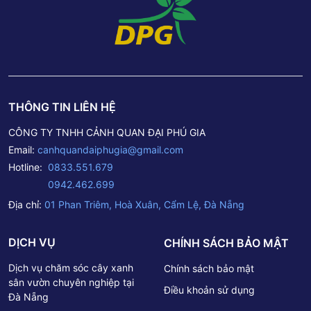
công cảnh quan sân vườn Đà Nẵng Cảnh quan xanh Đà
Nẵng – – – – – – –Tư Vấn – Thiết Kế – Thi Công cảnh quan
cây xanhĐể giúp quý khách hàng được tư vấn rõ hơn,
quý khách có thể chọn liên hệ 1 trong 4 cách sau: Tư vấn
thêm về cây xanh công trình: Fanpage Cây Cảnh Đại Phú
Gia Liên hệ PHONE/ZALO: 0833 551 679 – 0942 462
699 Đến trực tiếp cửa hàng tại: Số 1 Phan Triêm – P. Hòa
THÔNG TIN LIÊN HỆ
Xuân – Q. Cẩm Lệ – TP. Đà Nẵng. Liên hệ báo giá qua
Email: canhquandaiphugia@gmail.com– – – – – – – –Thông
CÔNG TY TNHH CẢNH QUAN ĐẠI PHÚ GIA
tin Công ty TNHH Cảnh Quan Đại Phú GiaTrụ sở chính: Số
Email:
canhquandaiphugia@gmail.com
1 Phan Triêm – P. Hòa Xuân – Q. Cẩm Lệ – TP. Đà
Nẵng.Hotline: 0833 551 679 – 0942 462 699Email:
Hotline:
0833.551.679
canhquandaiphugia@gmail.com -
0942.462.699
Địa chỉ:
01 Phan Triêm, Hoà Xuân, Cẩm Lệ, Đà Nẵng
DỊCH VỤ
CHÍNH SÁCH BẢO MẬT
Dịch vụ chăm sóc cây xanh
Chính sách bảo mật
sân vườn chuyên nghiệp tại
Điều khoản sử dụng
Đà Nẵng