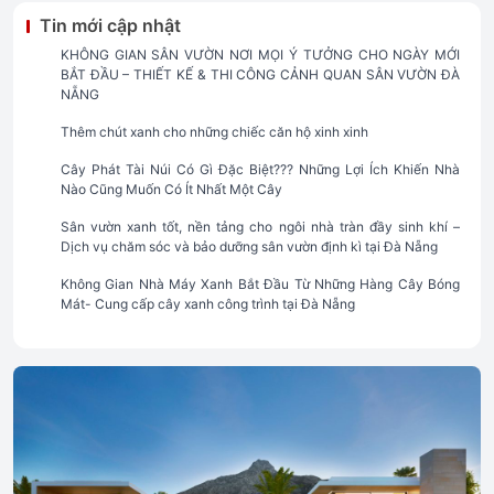
Tin mới cập nhật
KHÔNG GIAN SÂN VƯỜN NƠI MỌI Ý TƯỞNG CHO NGÀY MỚI
BẮT ĐẦU – THIẾT KẾ & THI CÔNG CẢNH QUAN SÂN VƯỜN ĐÀ
NẴNG
Thêm chút xanh cho những chiếc căn hộ xinh xinh
Cây Phát Tài Núi Có Gì Đặc Biệt??? Những Lợi Ích Khiến Nhà
Nào Cũng Muốn Có Ít Nhất Một Cây
Sân vườn xanh tốt, nền tảng cho ngôi nhà tràn đầy sinh khí –
Dịch vụ chăm sóc và bảo dưỡng sân vườn định kì tại Đà Nẵng
Không Gian Nhà Máy Xanh Bắt Đầu Từ Những Hàng Cây Bóng
Mát- Cung cấp cây xanh công trình tại Đà Nẵng