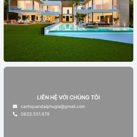
LIÊN HỆ VỚI CHÚNG TÔI
canhquandaiphugia@gmail.com
0833.551.679