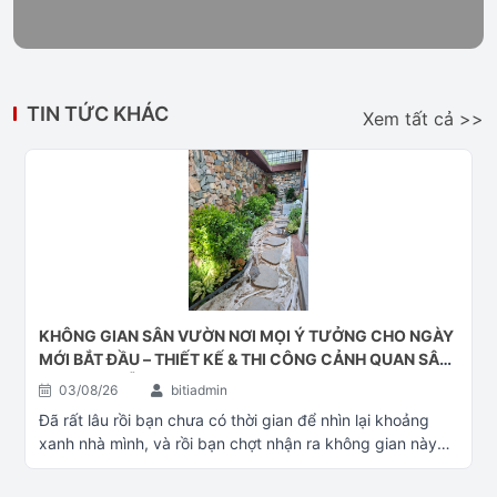
TIN TỨC KHÁC
Xem tất cả >>
KHÔNG GIAN SÂN VƯỜN NƠI MỌI Ý TƯỞNG CHO NGÀY
MỚI BẮT ĐẦU – THIẾT KẾ & THI CÔNG CẢNH QUAN SÂN
VƯỜN ĐÀ NẴNG
03/08/26
bitiadmin
Đã rất lâu rồi bạn chưa có thời gian để nhìn lại khoảng
xanh nhà mình, và rồi bạn chợt nhận ra không gian này
đã quá cũ. Bạn băn khoăn không biết có nên đổi mới
không và đổi mới thì bắt đầu từ đâu. Hãy liên hệ với Cây