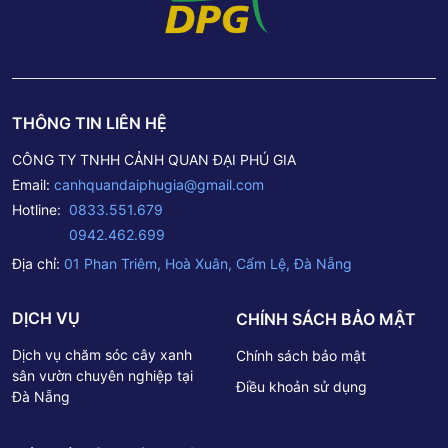
cây xanhĐể giúp quý khách hàng được tư vấn rõ hơn,
quý khách có thể chọn liên hệ 1 trong 4 cách sau: Tư vấn
thêm về cây xanh công trình: Fanpage Cây Cảnh Đại Phú
Gia Liên hệ PHONE/ZALO: 0833 551 679 – 0942 462
699 Đến trực tiếp cửa hàng tại: Số 1 Phan Triêm – P. Hòa
THÔNG TIN LIÊN HỆ
Xuân – Q. Cẩm Lệ – TP. Đà Nẵng. Liên hệ báo giá qua
Email: canhquandaiphugia@gmail.com– – – – – – – –Thông
CÔNG TY TNHH CẢNH QUAN ĐẠI PHÚ GIA
tin Công ty TNHH Cảnh Quan Đại Phú GiaTrụ sở chính: Số
Email:
canhquandaiphugia@gmail.com
1 Phan Triêm – P. Hòa Xuân – Q. Cẩm Lệ – TP. Đà
Nẵng.Hotline: 0833 551 679 – 0942 462 699Email:
Hotline:
0833.551.679
canhquandaiphugia@gmail.com -
0942.462.699
Địa chỉ:
01 Phan Triêm, Hoà Xuân, Cẩm Lệ, Đà Nẵng
DỊCH VỤ
CHÍNH SÁCH BẢO MẬT
Dịch vụ chăm sóc cây xanh
Chính sách bảo mật
sân vườn chuyên nghiệp tại
Điều khoản sử dụng
Đà Nẵng