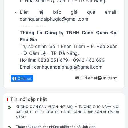
P. Hòa Xuân – Q. Cẩm Lệ – TP. Đà Nẵng.
Liên hệ báo giá qua email:
canhquandaiphugia@gmail.com
– – – – – – – –
Thông tin Công ty TNHH Cảnh Quan Đại
Phú Gia
Trụ sở chính: Số 1 Phan Triêm – P. Hòa Xuân
– Q. Cẩm Lệ – TP. Đà Nẵng.
Hotline: 0833 551 679 – 0942 462 699
Email: canhquandaiphugia@gmail.com
Gửi email
In trang
Chia sẻ
Tin mới cập nhật
KHÔNG GIAN SÂN VƯỜN NƠI MỌI Ý TƯỞNG CHO NGÀY MỚI
BẮT ĐẦU – THIẾT KẾ & THI CÔNG CẢNH QUAN SÂN VƯỜN ĐÀ
NẴNG
Thêm chút xanh cho những chiếc căn hộ xinh xinh