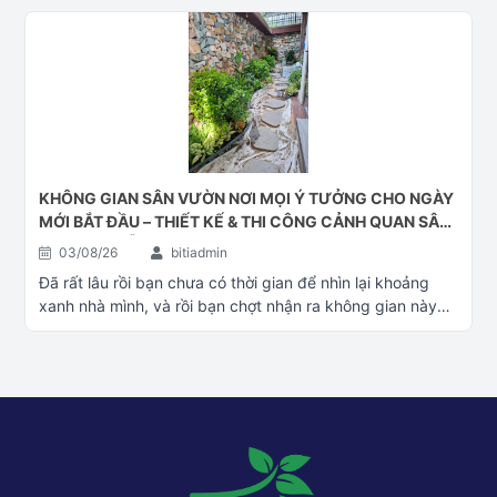
KHÔNG GIAN SÂN VƯỜN NƠI MỌI Ý TƯỞNG CHO NGÀY
MỚI BẮT ĐẦU – THIẾT KẾ & THI CÔNG CẢNH QUAN SÂN
VƯỜN ĐÀ NẴNG
03/08/26
bitiadmin
Đã rất lâu rồi bạn chưa có thời gian để nhìn lại khoảng
xanh nhà mình, và rồi bạn chợt nhận ra không gian này
đã quá cũ. Bạn băn khoăn không biết có nên đổi mới
không và đổi mới thì bắt đầu từ đâu. Hãy liên hệ với Cây
cảnh Đại Phú Gia, chũng tôi sẽ cũng bạn kiến tạo lại
không gian mới phù hợp với mọi tiêu chuẩn của bạn Làm
mới không gian xanh nhà bạn - Thiết kế & thi công cảnh
quan xnah Đà Nẵng Cây xanh Đà Nẵng Thiết kế & thi
công cảnh quan sân vườn Đà Nẵng Cảnh quan xanh Đà
Nẵng – – – – – – –Tư Vấn – Thiết Kế – Thi Công cảnh quan