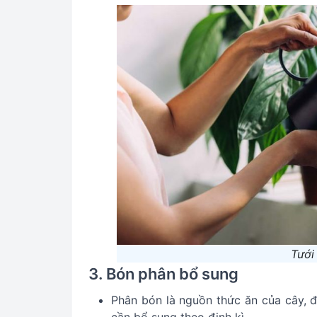
Tưới
3. Bón phân bổ sung
Phân bón là nguồn thức ăn của cây, đ
cần bổ sung theo định kì.