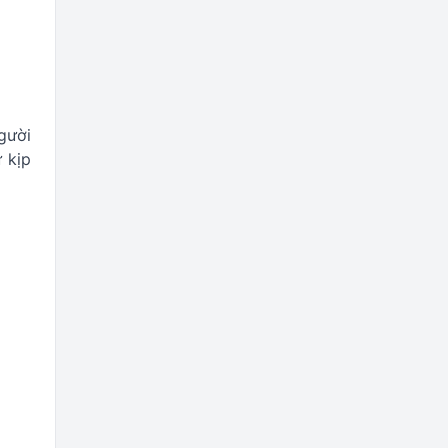
gười
 kịp