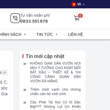
VI
Tư vấn miễn phí
0
0833.551.679
HÍNH SÁCH
TIN TỨC
LIÊN HỆ
Tin mới cập nhật
KHÔNG GIAN SÂN VƯỜN NƠI
MỌI Ý TƯỞNG CHO NGÀY MỚI
BẮT ĐẦU – THIẾT KẾ & THI
ữ
CÔNG CẢNH QUAN SÂN
VƯỜN ĐÀ NẴNG
độ C,
 sóc
Thêm chút xanh cho những
 Gia
chiếc căn hộ xinh xinh
Cây Phát Tài Núi Có Gì Đặc
Biệt??? Những Lợi Ích Khiến