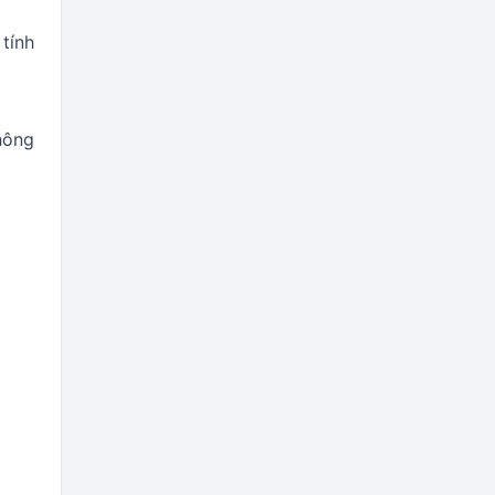
tính
hông