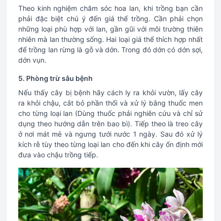
Theo kinh nghiệm chăm sóc hoa lan, khi trồng bạn cần
phải đặc biệt chú ý đến giá thể trồng. Cần phải chọn
những loại phù hợp với lan, gần gũi với môi trường thiên
nhiên mà lan thường sống. Hai loại giá thể thích hợp nhất
để trồng lan rừng là gỗ và dớn. Trong đó dớn có dớn sợi,
dớn vụn.
5. Phòng trừ sâu bệnh
Nếu thấy cây bị bệnh hãy cách ly ra khỏi vườn, lấy cây
ra khỏi chậu, cắt bỏ phần thối và xử lý bằng thuốc men
cho từng loại lan (Dùng thuốc phải nghiên cứu và chỉ sử
dụng theo hướng dẫn trên bao bì). Tiếp theo là treo cây
ở nơi mát mẻ và ngưng tưới nước 1 ngày. Sau đó xử lý
kích rễ tùy theo từng loại lan cho đến khi cây ổn định mới
đưa vào chậu trồng tiếp.