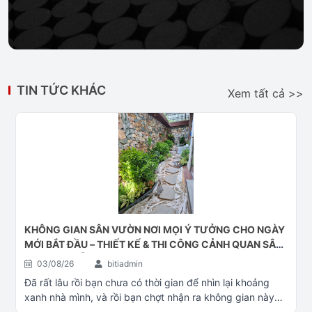
TIN TỨC KHÁC
Xem tất cả >>
KHÔNG GIAN SÂN VƯỜN NƠI MỌI Ý TƯỞNG CHO NGÀY
MỚI BẮT ĐẦU – THIẾT KẾ & THI CÔNG CẢNH QUAN SÂN
VƯỜN ĐÀ NẴNG
03/08/26
bitiadmin
Đã rất lâu rồi bạn chưa có thời gian để nhìn lại khoảng
xanh nhà mình, và rồi bạn chợt nhận ra không gian này
đã quá cũ. Bạn băn khoăn không biết có nên đổi mới