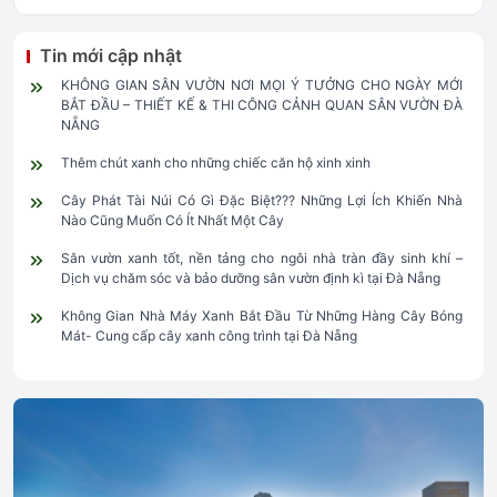
Tin mới cập nhật
KHÔNG GIAN SÂN VƯỜN NƠI MỌI Ý TƯỞNG CHO NGÀY MỚI
BẮT ĐẦU – THIẾT KẾ & THI CÔNG CẢNH QUAN SÂN VƯỜN ĐÀ
NẴNG
Thêm chút xanh cho những chiếc căn hộ xinh xinh
Cây Phát Tài Núi Có Gì Đặc Biệt??? Những Lợi Ích Khiến Nhà
Nào Cũng Muốn Có Ít Nhất Một Cây
Sân vườn xanh tốt, nền tảng cho ngôi nhà tràn đầy sinh khí –
Dịch vụ chăm sóc và bảo dưỡng sân vườn định kì tại Đà Nẵng
Không Gian Nhà Máy Xanh Bắt Đầu Từ Những Hàng Cây Bóng
Mát- Cung cấp cây xanh công trình tại Đà Nẵng