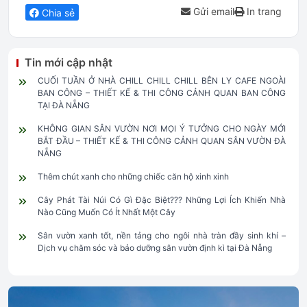
Gửi email
In trang
Chia sẻ
Tin mới cập nhật
CUỐI TUẦN Ở NHÀ CHILL CHILL CHILL BÊN LY CAFE NGOÀI
BAN CÔNG – THIẾT KẾ & THI CÔNG CẢNH QUAN BAN CÔNG
TẠI ĐÀ NẴNG
KHÔNG GIAN SÂN VƯỜN NƠI MỌI Ý TƯỞNG CHO NGÀY MỚI
BẮT ĐẦU – THIẾT KẾ & THI CÔNG CẢNH QUAN SÂN VƯỜN ĐÀ
NẴNG
Thêm chút xanh cho những chiếc căn hộ xinh xinh
Cây Phát Tài Núi Có Gì Đặc Biệt??? Những Lợi Ích Khiến Nhà
Nào Cũng Muốn Có Ít Nhất Một Cây
Sân vườn xanh tốt, nền tảng cho ngôi nhà tràn đầy sinh khí –
Dịch vụ chăm sóc và bảo dưỡng sân vườn định kì tại Đà Nẵng