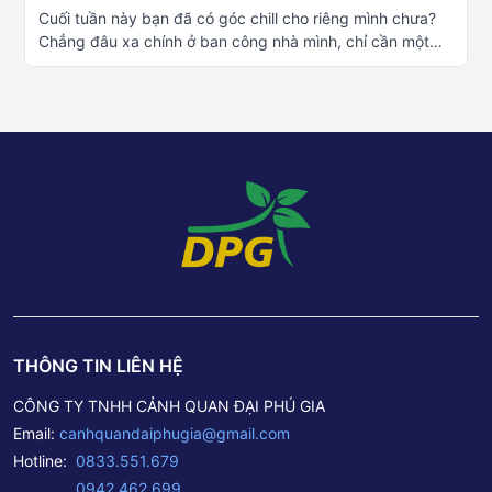
Cuối tuần này bạn đã có góc chill cho riêng mình chưa?
Chẳng đâu xa chính ở ban công nhà mình, chỉ cần một
góc xanh thêm ly cafe là đủ để thư giãn rồi Thiết kế và thi
công cảnh quan xanh Đà Nẵng – – – – – – –Tư Vấn – Thiết
Kế – Thi Công cảnh quan cây xanhĐể giúp quý khách
hàng được tư vấn rõ hơn, quý khách có thể chọn liên hệ 1
trong 4 cách sau: Tư vấn thêm về cây xanh công trình:
Fanpage Cây Cảnh Đại Phú Gia Liên hệ
PHONE/ZALO: 0833 551 679 – 0942 462 699 Đến trực
tiếp cửa hàng tại: Số 1 Phan Triêm – P. Hòa Xuân – Q.
Cẩm Lệ – TP. Đà Nẵng. Liên hệ báo giá qua Email:
canhquandaiphugia@gmail.com– – – – – – – –Thông tin
Công ty TNHH Cảnh Quan Đại Phú GiaTrụ sở chính: Số 1
Phan Triêm – P. Hòa Xuân – Q. Cẩm Lệ – TP. Đà
Nẵng.Hotline: 0833 551 679 – 0942 462 699Email:
THÔNG TIN LIÊN HỆ
canhquandaiphugia@gmail.com
CÔNG TY TNHH CẢNH QUAN ĐẠI PHÚ GIA
Email:
canhquandaiphugia@gmail.com
Hotline:
0833.551.679
0942.462.699