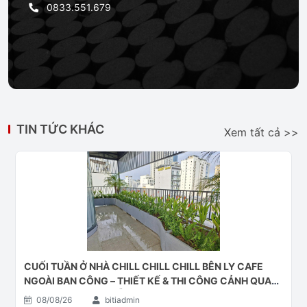
0833.551.679
TIN TỨC KHÁC
Xem tất cả >>
CUỐI TUẦN Ở NHÀ CHILL CHILL CHILL BÊN LY CAFE
NGOÀI BAN CÔNG – THIẾT KẾ & THI CÔNG CẢNH QUAN
BAN CÔNG TẠI ĐÀ NẴNG
08/08/26
bitiadmin