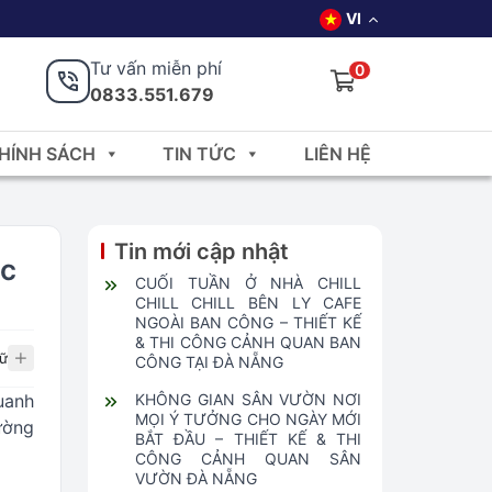
VI
Tư vấn miễn phí
0
0833.551.679
HÍNH SÁCH
TIN TỨC
LIÊN HỆ
Tin mới cập nhật
ặc
CUỐI TUẦN Ở NHÀ CHILL
CHILL CHILL BÊN LY CAFE
NGOÀI BAN CÔNG – THIẾT KẾ
& THI CÔNG CẢNH QUAN BAN
ữ
CÔNG TẠI ĐÀ NẴNG
uanh
KHÔNG GIAN SÂN VƯỜN NƠI
MỌI Ý TƯỞNG CHO NGÀY MỚI
ường
BẮT ĐẦU – THIẾT KẾ & THI
CÔNG CẢNH QUAN SÂN
VƯỜN ĐÀ NẴNG