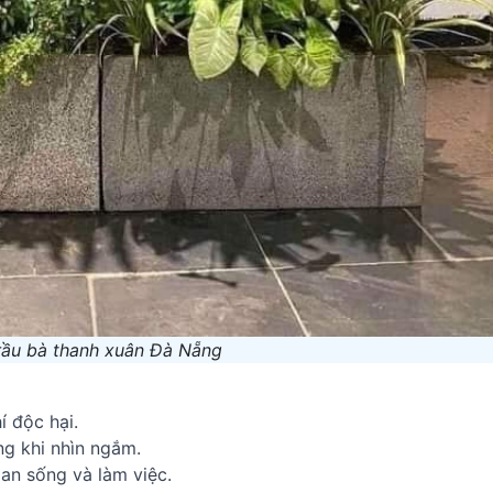
rầu bà thanh xuân Đà Nẵng
í độc hại.
ng khi nhìn ngắm.
ian sống và làm việc.