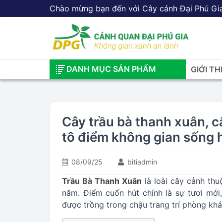
Chào mừng bạn đến với Cây cảnh Đại Phú Gi
DANH MỤC SẢN PHẨM
GIỚI TH
Cây trầu bà thanh xuân, c
tô điểm không gian sống h
08/09/25
bitiadmin
T
rầu Bà Thanh Xuâ
n
là loài cây cảnh thu
năm. Điểm cuốn hút chính là sự tươi mớ
được trồng trong chậu trang trí phòng khá