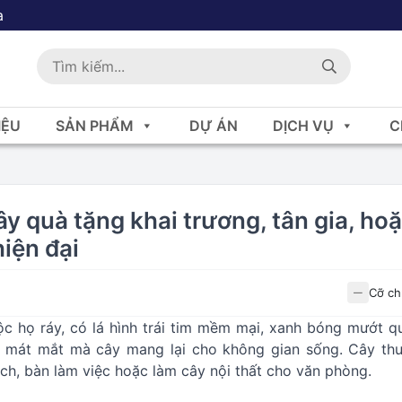
a
IỆU
SẢN PHẨM
DỰ ÁN
DỊCH VỤ
C
ây quà tặng khai trương, tân gia, ho
iện đại
Cỡ ch
ộc họ ráy, có lá hình trái tim mềm mại, xanh bóng mướt q
i, mát mắt mà cây mang lại cho không gian sống. Cây th
ch, bàn làm việc hoặc làm cây nội thất cho văn phòng.