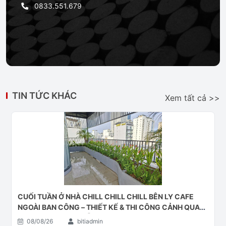
0833.551.679
TIN TỨC KHÁC
Xem tất cả >>
CUỐI TUẦN Ở NHÀ CHILL CHILL CHILL BÊN LY CAFE
NGOÀI BAN CÔNG – THIẾT KẾ & THI CÔNG CẢNH QUAN
BAN CÔNG TẠI ĐÀ NẴNG
08/08/26
bitiadmin