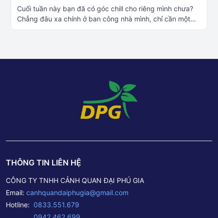
Cuối tuần này bạn đã có góc chill cho riêng mình chưa?
Chẳng đâu xa chính ở ban công nhà mình, chỉ cần một
góc xanh thêm ly cafe là đủ để thư giãn rồi Thiết kế và thi
công cảnh quan xanh Đà Nẵng – – – – – – –Tư Vấn – Thiết
Kế – Thi Công cảnh quan cây xanhĐể giúp quý khách
hàng được tư vấn rõ hơn, quý khách có thể chọn liên hệ 1
trong 4 cách sau: Tư vấn thêm về cây xanh công trình:
Fanpage Cây Cảnh Đại Phú Gia Liên hệ
PHONE/ZALO: 0833 551 679 – 0942 462 699 Đến trực
tiếp cửa hàng tại: Số 1 Phan Triêm – P. Hòa Xuân – Q.
Cẩm Lệ – TP. Đà Nẵng. Liên hệ báo giá qua Email:
canhquandaiphugia@gmail.com– – – – – – – –Thông tin
Công ty TNHH Cảnh Quan Đại Phú GiaTrụ sở chính: Số 1
Phan Triêm – P. Hòa Xuân – Q. Cẩm Lệ – TP. Đà
Nẵng.Hotline: 0833 551 679 – 0942 462 699Email:
THÔNG TIN LIÊN HỆ
canhquandaiphugia@gmail.com
CÔNG TY TNHH CẢNH QUAN ĐẠI PHÚ GIA
Email:
canhquandaiphugia@gmail.com
Hotline:
0833.551.679
0942.462.699