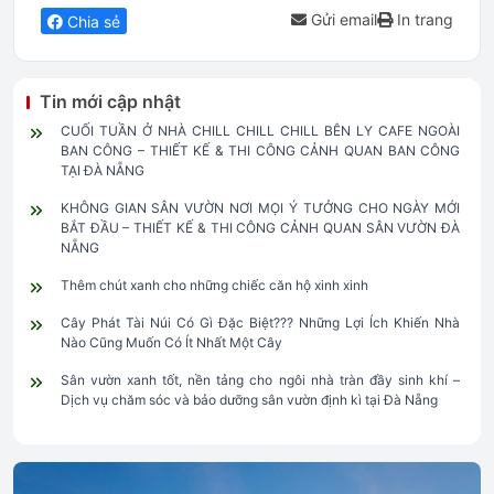
Gửi email
In trang
Chia sẻ
Tin mới cập nhật
CUỐI TUẦN Ở NHÀ CHILL CHILL CHILL BÊN LY CAFE NGOÀI
BAN CÔNG – THIẾT KẾ & THI CÔNG CẢNH QUAN BAN CÔNG
TẠI ĐÀ NẴNG
KHÔNG GIAN SÂN VƯỜN NƠI MỌI Ý TƯỞNG CHO NGÀY MỚI
BẮT ĐẦU – THIẾT KẾ & THI CÔNG CẢNH QUAN SÂN VƯỜN ĐÀ
NẴNG
Thêm chút xanh cho những chiếc căn hộ xinh xinh
Cây Phát Tài Núi Có Gì Đặc Biệt??? Những Lợi Ích Khiến Nhà
Nào Cũng Muốn Có Ít Nhất Một Cây
Sân vườn xanh tốt, nền tảng cho ngôi nhà tràn đầy sinh khí –
Dịch vụ chăm sóc và bảo dưỡng sân vườn định kì tại Đà Nẵng