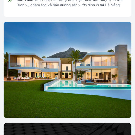
Dịch vụ chăm sóc và bảo dưỡng sân vườn định kì tại Đà Nẵng