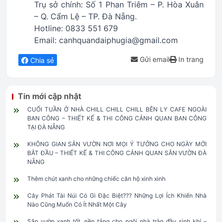
Trụ sở chính: Số 1 Phan Triêm – P. Hòa Xuân
– Q. Cẩm Lệ – TP. Đà Nẵng.
Hotline: 0833 551 679
Email: canhquandaiphugia@gmail.com
Gửi email
In trang
Chia sẻ
Tin mới cập nhật
CUỐI TUẦN Ở NHÀ CHILL CHILL CHILL BÊN LY CAFE NGOÀI
BAN CÔNG – THIẾT KẾ & THI CÔNG CẢNH QUAN BAN CÔNG
TẠI ĐÀ NẴNG
KHÔNG GIAN SÂN VƯỜN NƠI MỌI Ý TƯỞNG CHO NGÀY MỚI
BẮT ĐẦU – THIẾT KẾ & THI CÔNG CẢNH QUAN SÂN VƯỜN ĐÀ
NẴNG
Thêm chút xanh cho những chiếc căn hộ xinh xinh
Cây Phát Tài Núi Có Gì Đặc Biệt??? Những Lợi Ích Khiến Nhà
Nào Cũng Muốn Có Ít Nhất Một Cây
Sân vườn xanh tốt, nền tảng cho ngôi nhà tràn đầy sinh khí –