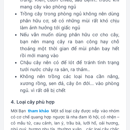
mang cây vào phòng ngủ
Trồng cây trong phòng ngủ không nên dùng
phân hữu cơ, sẽ có những mùi rất khó chịu
làm ảnh hưởng tới giấc ngủ
Nếu vẫn muốn dùng phân hữu cơ cho cây,
bạn nên mang cây ra ban công hay chỗ
thoáng một thời gian để mùi phân bay hết
rồi mới mang vào
Chậu cây nên có đế lót để tránh tình trạng
tưới nước chảy ra sàn, ra thảm..
Không nên trồng các loại hoa cần nắng,
xương rồng, sen đá, cây ôn đới… vào phòng
ngủ. vì rất dễ bị chết
4. Loại cây phù hợp
Mời Bạn
tham khảo
Một số loại cây được xếp vào nhóm
có cơ chế quang hợp ngược là nha đam lô hội, cỏ nhện –
cỏ mẫu tử, cau cảnh, lan ý, trầu bà, lưỡi hổ, oải hương,
phú quý, hương nhu tía, thường xuân… các loại cây chắc