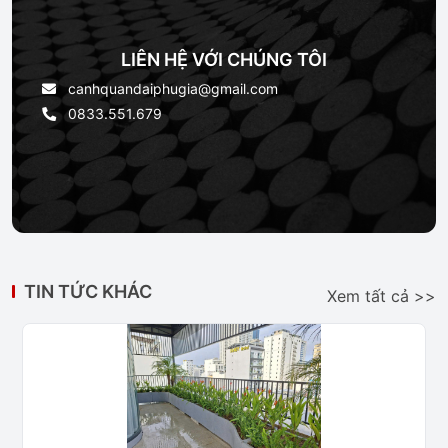
LIÊN HỆ VỚI CHÚNG TÔI
canhquandaiphugia@gmail.com
0833.551.679
TIN TỨC KHÁC
Xem tất cả >>