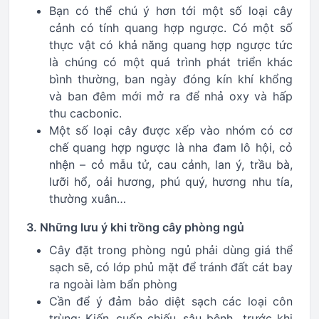
Bạn có thể chú ý hơn tới một số loại cây
cảnh có tính quang hợp ngược. Có một số
thực vật có khả năng quang hợp ngược tức
là chúng có một quá trình phát triển khác
bình thường, ban ngày đóng kín khí khổng
và ban đêm mới mở ra để nhả oxy và hấp
thu cacbonic.
Một số loại cây được xếp vào nhóm có cơ
chế quang hợp ngược là nha đam lô hội, cỏ
nhện – cỏ mẫu tử, cau cảnh, lan ý, trầu bà,
lưỡi hổ, oải hương, phú quý, hương nhu tía,
thường xuân…
3. Những lưu ý khi trồng cây phòng ngủ
Cây đặt trong phòng ngủ phải dùng giá thể
sạch sẽ, có lớp phủ mặt để tránh đất cát bay
ra ngoài làm bẩn phòng
Cần để ý đảm bảo diệt sạch các loại côn
trùng: Kiến, cuốn chiếu, sâu bệnh.. trước khi