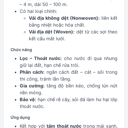
– 4 m, dài 50 – 100 m.
Có hai loại chính:
Vải địa không dệt (Nonwoven):
liên kết
bằng nhiệt hoặc hóa chất.
Vải địa dệt (Woven):
dệt từ các sợi theo
kết cấu mắt lưới.
Chức năng
Lọc – Thoát nước:
cho nước đi qua nhưng
giữ lại đất, hạn chế rửa trôi.
Phân cách:
ngăn cách đất – cát – sỏi trong
thi công, tránh lẫn tầng.
Gia cường:
tăng độ bền kéo, chống lún nứt
nền móng.
Bảo vệ:
hạn chế rễ cây, sỏi đá làm hư hại lớp
thoát nước.
Ứng dụng
Kết hợp với
tấm thoát nước
trong mái xanh,