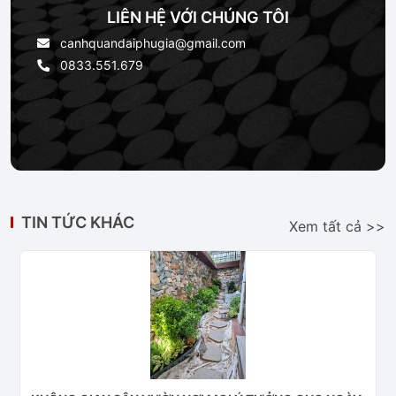
LIÊN HỆ VỚI CHÚNG TÔI
canhquandaiphugia@gmail.com
0833.551.679
TIN TỨC KHÁC
Xem tất cả >>