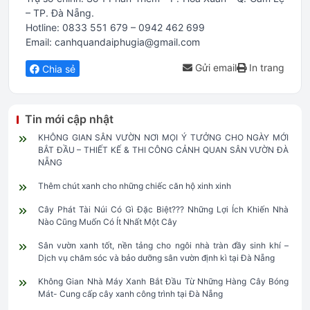
– TP. Đà Nẵng.
Hotline: 0833 551 679 – 0942 462 699
Email: canhquandaiphugia@gmail.com
Gửi email
In trang
Chia sẻ
Tin mới cập nhật
KHÔNG GIAN SÂN VƯỜN NƠI MỌI Ý TƯỞNG CHO NGÀY MỚI
BẮT ĐẦU – THIẾT KẾ & THI CÔNG CẢNH QUAN SÂN VƯỜN ĐÀ
NẴNG
Thêm chút xanh cho những chiếc căn hộ xinh xinh
Cây Phát Tài Núi Có Gì Đặc Biệt??? Những Lợi Ích Khiến Nhà
Nào Cũng Muốn Có Ít Nhất Một Cây
Sân vườn xanh tốt, nền tảng cho ngôi nhà tràn đầy sinh khí –
Dịch vụ chăm sóc và bảo dưỡng sân vườn định kì tại Đà Nẵng
Không Gian Nhà Máy Xanh Bắt Đầu Từ Những Hàng Cây Bóng
Mát- Cung cấp cây xanh công trình tại Đà Nẵng