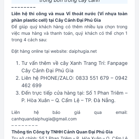
trong bồn trồng cây cảnh
– – – – – – – –
Liên hệ thi công và mua Vỉ thoát nước (Vỉ nhựa toàn
phần plastic cell) tại Cây Cảnh Đại Phú Gia
Để giúp quý khách hàng có thêm nhiều lựa chọn trong
việc mua hàng và thanh toán, quý khách có thể chọn 1
trong 4 cách sau:
Đặt hàng online tại website: daiphugia.net
Tư vấn thêm về cây Xanh Trang Trí: Fanpage
Cây Cảnh Đại Phú Gia
Liên hệ PHONE/ZALO: 0833 551 679 – 0942
462 699
Đến trực tiếp cửa hàng tại: Số 1 Phan Triêm –
P. Hòa Xuân – Q. Cẩm Lệ – TP. Đà Nẵng.
Liên hệ báo giá qua email:
canhquandaiphugia@gmail.com
– – – – – – – –
Thông tin Công ty TNHH Cảnh Quan Đại Phú Gia
Trụ sở chính: Số 1 Phan Triêm – P. Hòa Xuân – Q. Cẩm Lệ