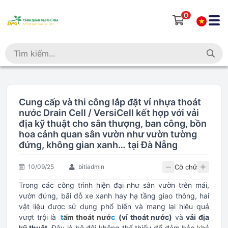
0
Cung cấp và thi công lắp đặt vỉ nhựa thoát
nước Drain Cell / VersiCell kết hợp với vải
địa kỹ thuật cho sân thượng, ban công, bồn
hoa cảnh quan sân vườn như vườn tường
đứng, không gian xanh… tại Đà Nẵng
Cỡ chữ
10/09/25
bitiadmin
Trong các công trình hiện đại như sân vườn trên mái,
vườn đứng, bãi đỗ xe xanh hay hạ tầng giao thông, hai
vật liệu được sử dụng phổ biến và mang lại hiệu quả
vượt trội là
t
ấm thoát nướ
c
(vỉ thoát nước)
và
vải địa
kỹ thuật
. Đây là bộ đôi không thể thiếu để đảm bảo khả