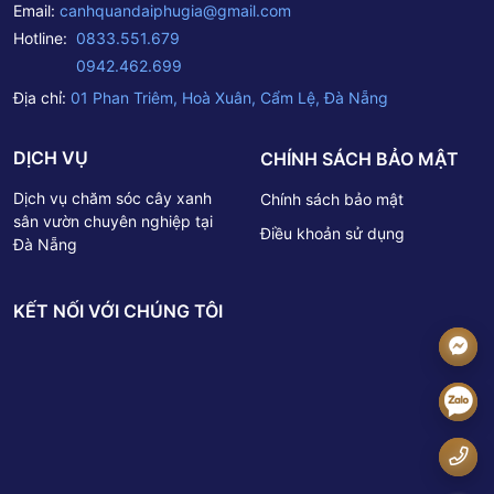
Email:
canhquandaiphugia@gmail.com
1 Phan Triêm – P. Hòa Xuân – Q. Cẩm Lệ – TP. Đà
Nẵng.Hotline: 0833 551 679 – 0942 462 699Email:
Hotline:
0833.551.679
canhquandaiphugia@gmail.com -
0942.462.699
Địa chỉ:
01 Phan Triêm, Hoà Xuân, Cẩm Lệ, Đà Nẵng
DỊCH VỤ
CHÍNH SÁCH BẢO MẬT
Dịch vụ chăm sóc cây xanh
Chính sách bảo mật
sân vườn chuyên nghiệp tại
Điều khoản sử dụng
Đà Nẵng
KẾT NỐI VỚI CHÚNG TÔI