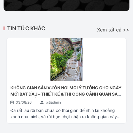
TIN TỨC KHÁC
Xem tất cả >>
KHÔNG GIAN SÂN VƯỜN NƠI MỌI Ý TƯỞNG CHO NGÀY
MỚI BẮT ĐẦU – THIẾT KẾ & THI CÔNG CẢNH QUAN SÂN
VƯỜN ĐÀ NẴNG
03/08/26
bitiadmin
Đã rất lâu rồi bạn chưa có thời gian để nhìn lại khoảng
xanh nhà mình, và rồi bạn chợt nhận ra không gian này
đã quá cũ. Bạn băn khoăn không biết có nên đổi mới
không và đổi mới thì bắt đầu từ đâu. Hãy liên hệ với Cây