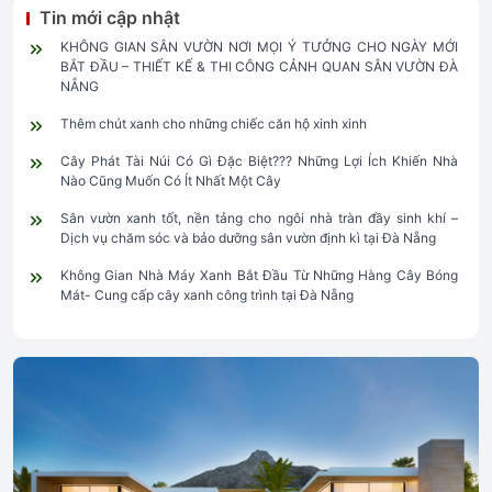
Tin mới cập nhật
KHÔNG GIAN SÂN VƯỜN NƠI MỌI Ý TƯỞNG CHO NGÀY MỚI
BẮT ĐẦU – THIẾT KẾ & THI CÔNG CẢNH QUAN SÂN VƯỜN ĐÀ
NẴNG
Thêm chút xanh cho những chiếc căn hộ xinh xinh
Cây Phát Tài Núi Có Gì Đặc Biệt??? Những Lợi Ích Khiến Nhà
Nào Cũng Muốn Có Ít Nhất Một Cây
Sân vườn xanh tốt, nền tảng cho ngôi nhà tràn đầy sinh khí –
Dịch vụ chăm sóc và bảo dưỡng sân vườn định kì tại Đà Nẵng
Không Gian Nhà Máy Xanh Bắt Đầu Từ Những Hàng Cây Bóng
Mát- Cung cấp cây xanh công trình tại Đà Nẵng