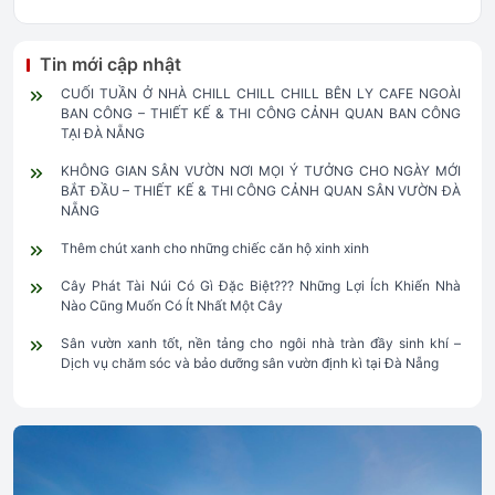
Tin mới cập nhật
CUỐI TUẦN Ở NHÀ CHILL CHILL CHILL BÊN LY CAFE NGOÀI
BAN CÔNG – THIẾT KẾ & THI CÔNG CẢNH QUAN BAN CÔNG
TẠI ĐÀ NẴNG
KHÔNG GIAN SÂN VƯỜN NƠI MỌI Ý TƯỞNG CHO NGÀY MỚI
BẮT ĐẦU – THIẾT KẾ & THI CÔNG CẢNH QUAN SÂN VƯỜN ĐÀ
NẴNG
Thêm chút xanh cho những chiếc căn hộ xinh xinh
Cây Phát Tài Núi Có Gì Đặc Biệt??? Những Lợi Ích Khiến Nhà
Nào Cũng Muốn Có Ít Nhất Một Cây
Sân vườn xanh tốt, nền tảng cho ngôi nhà tràn đầy sinh khí –
Dịch vụ chăm sóc và bảo dưỡng sân vườn định kì tại Đà Nẵng