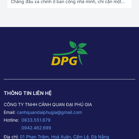
Chẳng đâu xa chính ở ban công nhà mình, chỉ cần một
góc xanh thêm ly cafe là đủ để thư giãn rồi Thiết kế và thi
công cảnh quan xanh Đà Nẵng – – – – – – –Tư Vấn – Thiết
Kế – Thi Công cảnh quan cây xanhĐể giúp quý khách
hàng được tư vấn rõ hơn, quý khách có thể chọn liên hệ 1
trong 4 cách sau: Tư vấn thêm về cây xanh công trình:
Fanpage Cây Cảnh Đại Phú Gia Liên hệ
PHONE/ZALO: 0833 551 679 – 0942 462 699 Đến trực
tiếp cửa hàng tại: Số 1 Phan Triêm – P. Hòa Xuân – Q.
Cẩm Lệ – TP. Đà Nẵng. Liên hệ báo giá qua Email:
canhquandaiphugia@gmail.com– – – – – – – –Thông tin
Công ty TNHH Cảnh Quan Đại Phú GiaTrụ sở chính: Số 1
Phan Triêm – P. Hòa Xuân – Q. Cẩm Lệ – TP. Đà
Nẵng.Hotline: 0833 551 679 – 0942 462 699Email:
THÔNG TIN LIÊN HỆ
canhquandaiphugia@gmail.com
CÔNG TY TNHH CẢNH QUAN ĐẠI PHÚ GIA
Email:
canhquandaiphugia@gmail.com
Hotline:
0833.551.679
0942.462.699
Địa chỉ:
01 Phan Triêm, Hoà Xuân, Cẩm Lệ, Đà Nẵng