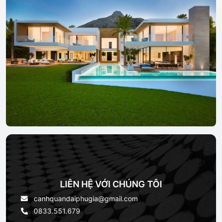
LIÊN HỆ VỚI CHÚNG TÔI
canhquandaiphugia@gmail.com
0833.551.679