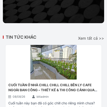
TIN TỨC KHÁC
Xem tất cả >>
CUỐI TUẦN Ở NHÀ CHILL CHILL CHILL BÊN LY CAFE
NGOÀI BAN CÔNG – THIẾT KẾ & THI CÔNG CẢNH QUAN
BAN CÔNG TẠI ĐÀ NẴNG
08/08/26
bitiadmin
Cuối tuần này bạn đã có góc chill cho riêng mình chưa?