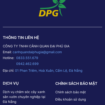
PHONE/ZALO: 0833 551 679 – 0942 462 699 Đến trực
tiếp cửa hàng tại: Số 1 Phan Triêm – P. Hòa Xuân – Q.
Cẩm Lệ – TP. Đà Nẵng. Liên hệ báo giá qua Email:
canhquandaiphugia@gmail.com– – – – – – – –Thông tin
Công ty TNHH Cảnh Quan Đại Phú GiaTrụ sở chính: Số 1
Phan Triêm – P. Hòa Xuân – Q. Cẩm Lệ – TP. Đà
Nẵng.Hotline: 0833 551 679 – 0942 462 699Email:
THÔNG TIN LIÊN HỆ
canhquandaiphugia@gmail.com
CÔNG TY TNHH CẢNH QUAN ĐẠI PHÚ GIA
Email:
canhquandaiphugia@gmail.com
Hotline:
0833.551.679
0942.462.699
Địa chỉ:
01 Phan Triêm, Hoà Xuân, Cẩm Lệ, Đà Nẵng
DỊCH VỤ
CHÍNH SÁCH BẢO MẬT
Dịch vụ chăm sóc cây xanh
Chính sách bảo mật
sân vườn chuyên nghiệp tại
Điều khoản sử dụng
Đà Nẵng