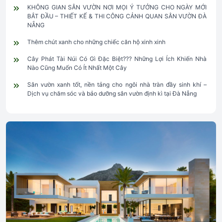
KHÔNG GIAN SÂN VƯỜN NƠI MỌI Ý TƯỞNG CHO NGÀY MỚI
BẮT ĐẦU – THIẾT KẾ & THI CÔNG CẢNH QUAN SÂN VƯỜN ĐÀ
NẴNG
Thêm chút xanh cho những chiếc căn hộ xinh xinh
Cây Phát Tài Núi Có Gì Đặc Biệt??? Những Lợi Ích Khiến Nhà
Nào Cũng Muốn Có Ít Nhất Một Cây
Sân vườn xanh tốt, nền tảng cho ngôi nhà tràn đầy sinh khí –
Dịch vụ chăm sóc và bảo dưỡng sân vườn định kì tại Đà Nẵng