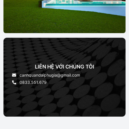
LIÊN HỆ VỚI CHÚNG TÔI
canhquandaiphugia@gmail.com
0833.551.679