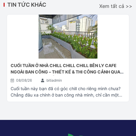
TIN TỨC KHÁC
Xem tất cả >>
CUỐI TUẦN Ở NHÀ CHILL CHILL CHILL BÊN LY CAFE
NGOÀI BAN CÔNG – THIẾT KẾ & THI CÔNG CẢNH QUAN
BAN CÔNG TẠI ĐÀ NẴNG
08/08/26
bitiadmin
Cuối tuần này bạn đã có góc chill cho riêng mình chưa?
Chẳng đâu xa chính ở ban công nhà mình, chỉ cần một
góc xanh thêm ly cafe là đủ để thư giãn rồi Thiết kế và thi
công cảnh quan xanh Đà Nẵng – – – – – – –Tư Vấn – Thiết
Kế – Thi Công cảnh quan cây xanhĐể giúp quý khách
hàng được tư vấn rõ hơn, quý khách có thể chọn liên hệ 1
trong 4 cách sau: Tư vấn thêm về cây xanh công trình:
Fanpage Cây Cảnh Đại Phú Gia Liên hệ