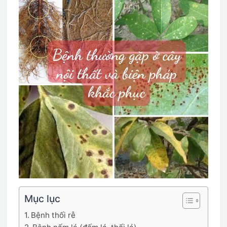
Mục lục
Bệnh thối rễ