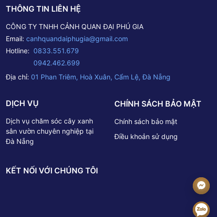
THÔNG TIN LIÊN HỆ
canhquandaiphugia@gmail.com
CÔNG TY TNHH CẢNH QUAN ĐẠI PHÚ GIA
Email:
canhquandaiphugia@gmail.com
Hotline:
0833.551.679
0942.462.699
Địa chỉ:
01 Phan Triêm, Hoà Xuân, Cẩm Lệ, Đà Nẵng
DỊCH VỤ
CHÍNH SÁCH BẢO MẬT
Dịch vụ chăm sóc cây xanh
Chính sách bảo mật
sân vườn chuyên nghiệp tại
Điều khoản sử dụng
Đà Nẵng
KẾT NỐI VỚI CHÚNG TÔI