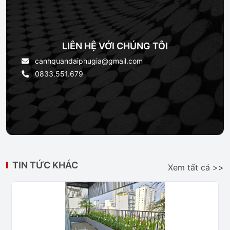
LIÊN HỆ VỚI CHÚNG TÔI
canhquandaiphugia@gmail.com
0833.551.679
TIN TỨC KHÁC
Xem tất cả >>