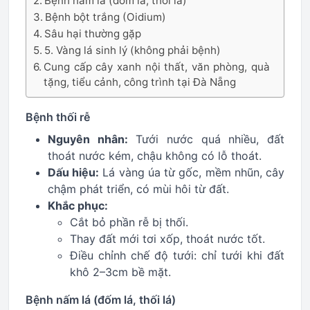
Bệnh nấm lá (đốm lá, thối lá)
Bệnh bột trắng (Oidium)
Sâu hại thường gặp
5. Vàng lá sinh lý (không phải bệnh)
Cung cấp cây xanh nội thất, văn phòng, quà
tặng, tiểu cảnh, công trình tại Đà Nẵng
Bệnh thối rễ
Nguyên nhân:
Tưới nước quá nhiều, đất
thoát nước kém, chậu không có lỗ thoát.
Dấu hiệu:
Lá vàng úa từ gốc, mềm nhũn, cây
chậm phát triển, có mùi hôi từ đất.
Khắc phục:
Cắt bỏ phần rễ bị thối.
Thay đất mới tơi xốp, thoát nước tốt.
Điều chỉnh chế độ tưới: chỉ tưới khi đất
khô 2–3cm bề mặt.
Bệnh nấm lá (đốm lá, thối lá)