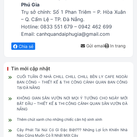
Phú Gia
Trụ sở chính: Số 1 Phan Triêm – P. Hòa Xuân
– Q. Cẩm Lệ – TP. Đà Nẵng.
Hotline: 0833 551 679 – 0942 462 699
Email: canhquandaiphugia@gmail.com
Gửi email
In trang
Chia sẻ
Tin mới cập nhật
CUỐI TUẦN Ở NHÀ CHILL CHILL CHILL BÊN LY CAFE NGOÀI
BAN CÔNG – THIẾT KẾ & THI CÔNG CẢNH QUAN BAN CÔNG
TẠI ĐÀ NẴNG
KHÔNG GIAN SÂN VƯỜN NƠI MỌI Ý TƯỞNG CHO NGÀY MỚI
BẮT ĐẦU – THIẾT KẾ & THI CÔNG CẢNH QUAN SÂN VƯỜN ĐÀ
NẴNG
Thêm chút xanh cho những chiếc căn hộ xinh xinh
Cây Phát Tài Núi Có Gì Đặc Biệt??? Những Lợi Ích Khiến Nhà
Nào Cũng Muốn Có Ít Nhất Một Cây